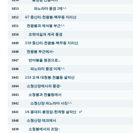
봉정암 산솜다리
1854
파노라마 풍경 2제^^
1853
4/7 중산리-천왕봉-백무동 지리산
1852
천왕봉과 제석봉 부근^^
1851
조릿대길과 계곡 풍경
1850
3/10 중산리-천왕봉-백무동 지리산
1849
천왕봉 부근에서~
1848
반야봉을 원경으로...
1847
파노라마 풍경 이제^^
1846
2/24 오색-대청봉-천불동 설악산
1845
소청산장에서의 풍경~
1844
소청봉과 천불동에서
1843
소청산장 파노라마 사진^^
1842
1/6 용대리-봉정암-한계령 설악산 ✅
1841
소청산장 데크에서
1840
소청봉에서의 조망~
1839