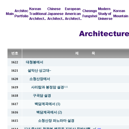
번호
제 목
대청봉에서
1622
설악산 상고대~
1621
소청산장에서
1620
사리탑과 봉정암 설경^^
1619
구곡담 설경
1618
백담계곡에서 (1)
1617
백담계곡에서 (2)
1616
소청산장 파노라마 설경
1615