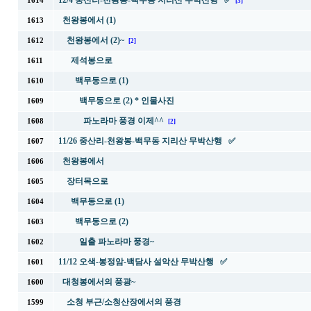
12/4 중산리-천왕봉-백무동 지리산 무박산행 ✅
1614
[3]
천왕봉에서 (1)
1613
천왕봉에서 (2)~
1612
[2]
제석봉으로
1611
백무동으로 (1)
1610
백무동으로 (2) * 인물사진
1609
파노라마 풍경 이제^^
1608
[2]
11/26 중산리-천왕봉-백무동 지리산 무박산행 ✅
1607
천왕봉에서
1606
장터목으로
1605
백무동으로 (1)
1604
백무동으로 (2)
1603
일출 파노라마 풍경~
1602
11/12 오색-봉정암-백담사 설악산 무박산행 ✅
1601
대청봉에서의 풍광~
1600
소청 부근/소청산장에서의 풍경
1599