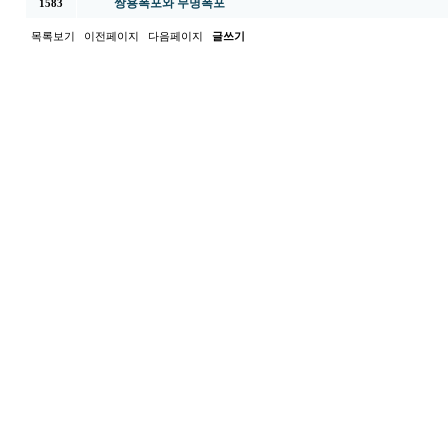
쌍용폭포와 무명폭포
1583
목록보기
이전페이지
다음페이지
글쓰기