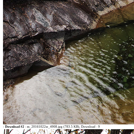
-
Download #2
:
m_20161022sr_4908.jpg (783.5 KB)
, Download : 9