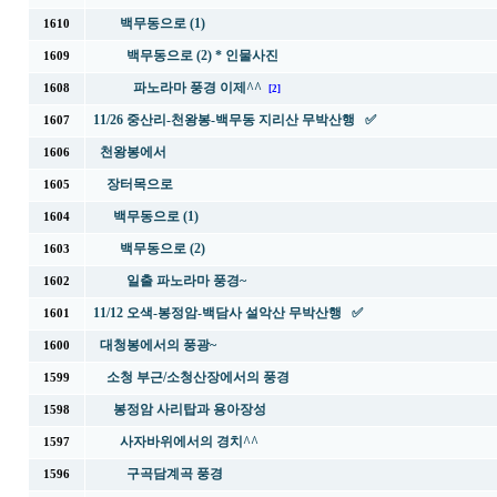
백무동으로 (1)
1610
백무동으로 (2) * 인물사진
1609
파노라마 풍경 이제^^
1608
[2]
11/26 중산리-천왕봉-백무동 지리산 무박산행 ✅
1607
천왕봉에서
1606
장터목으로
1605
백무동으로 (1)
1604
백무동으로 (2)
1603
일출 파노라마 풍경~
1602
11/12 오색-봉정암-백담사 설악산 무박산행 ✅
1601
대청봉에서의 풍광~
1600
소청 부근/소청산장에서의 풍경
1599
봉정암 사리탑과 용아장성
1598
사자바위에서의 경치^^
1597
구곡담계곡 풍경
1596