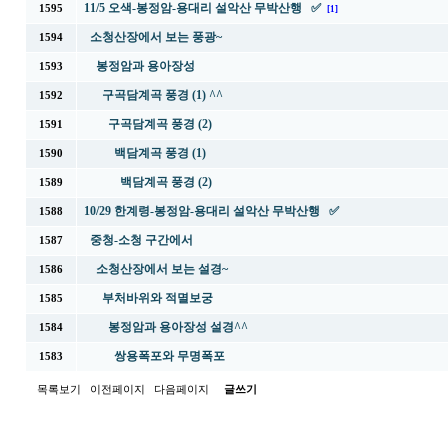
11/5 오색-봉정암-용대리 설악산 무박산행 ✅
1595
[1]
소청산장에서 보는 풍광~
1594
봉정암과 용아장성
1593
구곡담계곡 풍경 (1) ^^
1592
구곡담계곡 풍경 (2)
1591
백담계곡 풍경 (1)
1590
백담계곡 풍경 (2)
1589
10/29 한계령-봉정암-용대리 설악산 무박산행 ✅
1588
중청-소청 구간에서
1587
소청산장에서 보는 설경~
1586
부처바위와 적멸보궁
1585
봉정암과 용아장성 설경^^
1584
쌍용폭포와 무명폭포
1583
목록보기
이전페이지
다음페이지
글쓰기