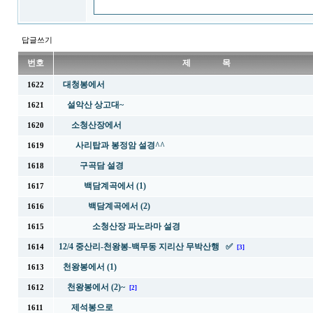
답글쓰기
번호
제 목
대청봉에서
1622
설악산 상고대~
1621
소청산장에서
1620
사리탑과 봉정암 설경^^
1619
구곡담 설경
1618
백담계곡에서 (1)
1617
백담계곡에서 (2)
1616
소청산장 파노라마 설경
1615
12/4 중산리-천왕봉-백무동 지리산 무박산행 ✅
1614
[3]
천왕봉에서 (1)
1613
천왕봉에서 (2)~
1612
[2]
제석봉으로
1611