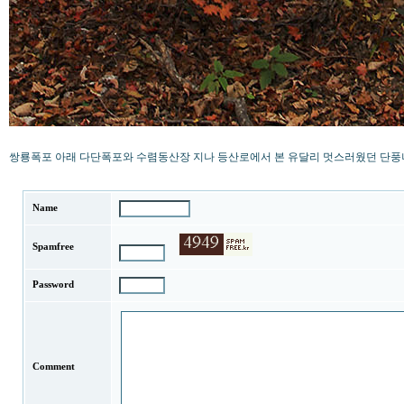
쌍룡폭포 아래 다단폭포와 수렴동산장 지나 등산로에서 본 유달리 멋스러웠던 단풍
Name
Spamfree
Password
Comment