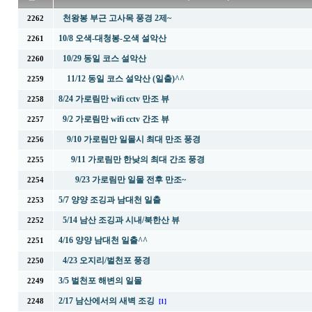
천왕봉 부근 고사목 풍경 2제~
2262
10/8 오색-대청봉-오색 설악산
2261
10/29 동일 코스 설악산
2260
11/12 동일 코스 설악산 (일출)^^
2259
8/24 가로림만 wifi cctv 만조 뷰
2258
9/2 가로림만 wifi cctv 간조 뷰
2257
9/10 가로림만 일몰시 최대 만조 풍경
2256
9/11 가로림만 한낮의 최대 간조 풍경
2255
9/23 가로림만 일몰 전후 만조~
2254
5/7 양양 조깅과 남대천 일출
2253
5/14 남산 조깅과 시내/북한산 뷰
2252
4/16 양양 남대천 일출^^
2251
4/23 오지리/벌천포 풍경
2250
3/5 벌천포 해변의 일몰
2249
2/17 남산에서의 새벽 조깅
2248
[1]