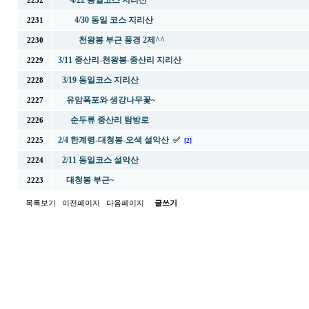
4/22 동일코스 지리산
2232
4/30 동일 코스 지리산
2231
천왕봉 부근 풍경 2제^^
2230
3/11 중산리-천왕봉-중산리 지리산
2229
3/19 동일코스 지리산
2228
유암폭포와 생강나무꽃~
2227
순두류 중산리 탐방로
2226
2/4 한계령-대청봉-오색 설악산 ✅
2225
[2]
2/11 동일코스 설악산
2224
대청봉 부근~
2223
목록보기
이전페이지
다음페이지
글쓰기