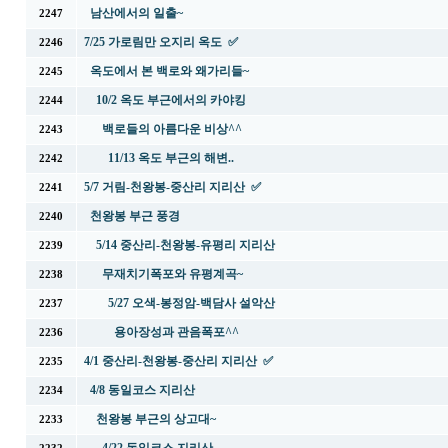
남산에서의 일출~
2247
7/25 가로림만 오지리 옥도 ✅
2246
옥도에서 본 백로와 왜가리들~
2245
10/2 옥도 부근에서의 카야킹
2244
백로들의 아름다운 비상^^
2243
11/13 옥도 부근의 해변..
2242
5/7 거림-천왕봉-중산리 지리산 ✅
2241
천왕봉 부근 풍경
2240
5/14 중산리-천왕봉-유평리 지리산
2239
무재치기폭포와 유평계곡~
2238
5/27 오색-봉정암-백담사 설악산
2237
용아장성과 관음폭포^^
2236
4/1 중산리-천왕봉-중산리 지리산 ✅
2235
4/8 동일코스 지리산
2234
천왕봉 부근의 상고대~
2233