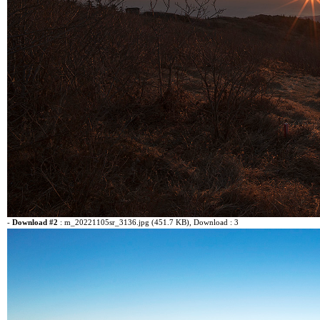
-
Download #2
:
m_20221105sr_3136.jpg (451.7 KB)
, Download : 3