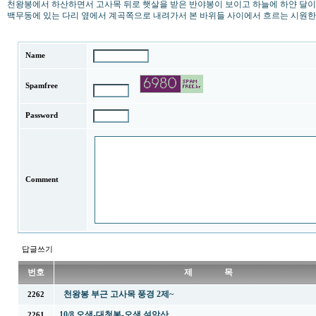
천왕봉에서 하산하면서 고사목 뒤로 햇살을 받은 반야봉이 보이고 하늘에 하얀 달이
백무동에 있는 다리 옆에서 계곡쪽으로 내려가서 본 바위들 사이에서 흐르는 시원
Name
Spamfree
Password
Comment
답글쓰기
번호
제 목
천왕봉 부근 고사목 풍경 2제~
2262
10/8 오색-대청봉-오색 설악산
2261