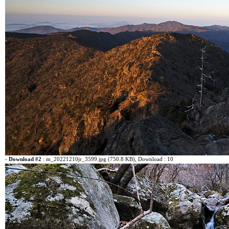
-
Download #2
:
m_20221210jr_3599.jpg (750.8 KB)
, Download : 10