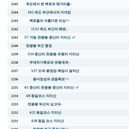
옥도에서 본 백로와 왜가리들~
2245
10/2 옥도 부근에서의 카야킹
2244
백로들의 아름다운 비상^^
2243
11/13 옥도 부근의 해변..
2242
5/7 거림-천왕봉-중산리 지리산 ✅
2241
천왕봉 부근 풍경
2240
5/14 중산리-천왕봉-유평리 지리산
2239
무재치기폭포와 유평계곡~
2238
5/27 오색-봉정암-백담사 설악산
2237
용아장성과 관음폭포^^
2236
4/1 중산리-천왕봉-중산리 지리산 ✅
2235
4/8 동일코스 지리산
2234
천왕봉 부근의 상고대~
2233
4/22 동일코스 지리산
2232
4/30 동일 코스 지리산
2231