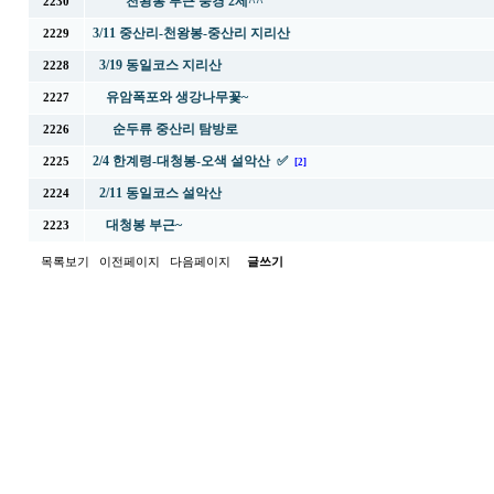
천왕봉 부근 풍경 2제^^
2230
3/11 중산리-천왕봉-중산리 지리산
2229
3/19 동일코스 지리산
2228
유암폭포와 생강나무꽃~
2227
순두류 중산리 탐방로
2226
2/4 한계령-대청봉-오색 설악산 ✅
2225
[2]
2/11 동일코스 설악산
2224
대청봉 부근~
2223
목록보기
이전페이지
다음페이지
글쓰기