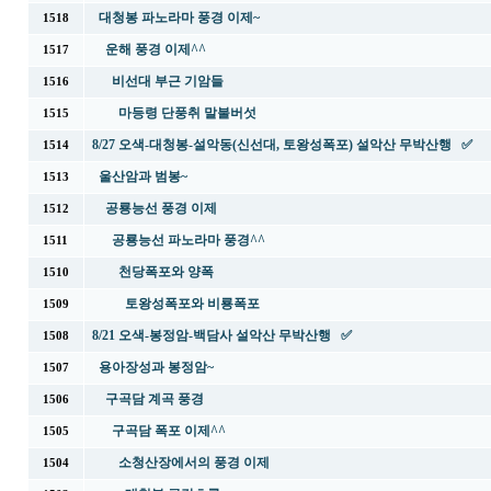
대청봉 파노라마 풍경 이제~
1518
운해 풍경 이제^^
1517
비선대 부근 기암들
1516
마등령 단풍취 말불버섯
1515
8/27 오색-대청봉-설악동(신선대, 토왕성폭포) 설악산 무박산행 ✅
1514
울산암과 범봉~
1513
공룡능선 풍경 이제
1512
공룡능선 파노라마 풍경^^
1511
천당폭포와 양폭
1510
토왕성폭포와 비룡폭포
1509
8/21 오색-봉정암-백담사 설악산 무박산행 ✅
1508
용아장성과 봉정암~
1507
구곡담 계곡 풍경
1506
구곡담 폭포 이제^^
1505
소청산장에서의 풍경 이제
1504