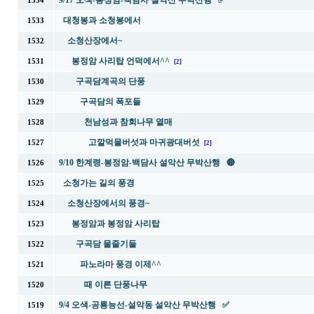
9/17 오색-봉정암-백담사 설악산 무박산행 ✅
1534
대청봉과 소청봉에서
1533
소청산장에서~
1532
봉정암 사리탑 언덕에서^^
1531
[2]
구곡담계곡의 단풍
1530
구곡담의 폭포들
1529
천남성과 참회나무 열매
1528
고깔먹물버섯과 마귀광대버섯
1527
[2]
9/10 한계령-봉정암-백담사 설악산 무박산행 🔴
1526
소청가는 길의 풍경
1525
소청산장에서의 풍경~
1524
봉정암과 봉정암 사리탑
1523
구곡담 물줄기들
1522
파노라마 풍경 이제^^
1521
때 이른 단풍나무
1520
9/4 오색-공룡능선-설악동 설악산 무박산행 ✅
1519