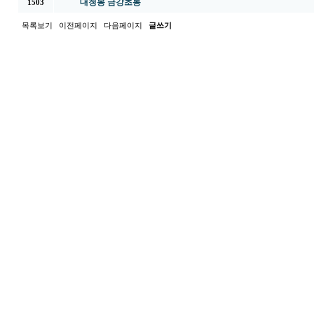
대청봉 금강초롱
1503
목록보기
이전페이지
다음페이지
글쓰기