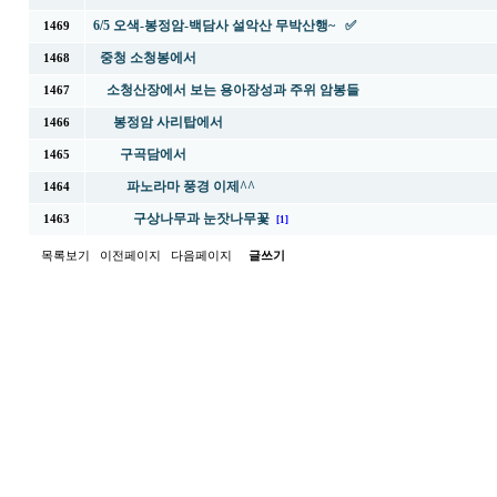
6/5 오색-봉정암-백담사 설악산 무박산행~ ✅
1469
중청 소청봉에서
1468
소청산장에서 보는 용아장성과 주위 암봉들
1467
봉정암 사리탑에서
1466
구곡담에서
1465
파노라마 풍경 이제^^
1464
구상나무과 눈잣나무꽃
1463
[1]
목록보기
이전페이지
다음페이지
글쓰기