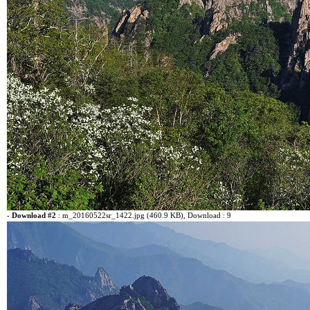
-
Download #2
:
m_20160522sr_1422.jpg (460.9 KB)
, Download : 9