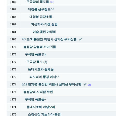
구곡담의 폭포들
1485
[3]
대청봉 산구절초^^
1484
대청봉 금강초롱
1483
자생화와 야생 끌벌
1482
이슬 맺힌 야생화
1481
7/3 오색-봉정암-백담사 설악산 무박산행 ✅
1480
봉정암 암봉과 까마귀들
1479
구곡담 폭포 (1)
1478
구곡담 폭포 (2)
1477
등대시호와 솔체꽃
1476
파노라마 풍경 이제^^
1475
6/19 한계령-봉정암-백담사 설악산 무박산행 ✅
1474
[2]
봉정암과 사리탑 주변
1473
구곡담 폭포들~
1472
등대시호와 야생오리
1471
소청산장 파노라마 풍경
1470