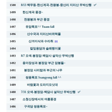
8/13 백무동-한신계곡-천왕봉-중산리 지리산 무박산행 ✅
1500
한신계곡 풍경~
1499
천왕봉과 부근 풍경
1498
유암폭포^^ Yuam fall
1497
산수국과 지리산바위떡풀
1496
산겨이삭과 수리취
1495
[1]
칼잎용담과 술패랭이꽃
1494
8/7 오색-봉정암-백담사 설악산 무박산행
1493
용아장성과 봉정암 부근 암봉들~
1492
봉정암 사리탑과 부근의 나무
1491
쌍용폭포 Ssangyong fall ^^
1490
바람꽃과 도라지모싯대
1489
7/31 오색-봉정암-백담사 설악산 무박산행 ✅
1488
소청산장에서의 여름풍경
1487
구곡담 쌍용폭포~
1486