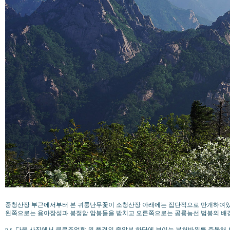
중청산장 부근에서부터 본 귀룽난무꽃이 소청산장 아래에는 집단적으로 만개하여
왼쪽으로는 용아장성과 봉정암 암봉들을 받치고 오른쪽으로는 공룡능선 범봉의 배경
p.s. 다음 사진에서 클로즈업할 위 풍경의 중앙부 하단에 보이는 부처바위를 주목해