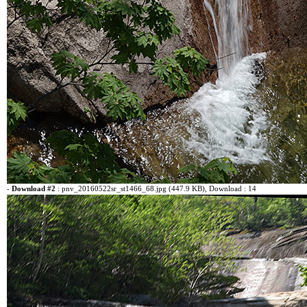
-
Download #2
:
pnv_20160522sr_st1466_68.jpg (447.9 KB)
, Download : 14