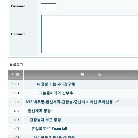
Password
Comment
답글쓰기
번호
제 목
대청봉 가는다리장구채
1502
그늘돌쩌귀와 산부추
1501
8/13 백무동-한신계곡-천왕봉-중산리 지리산 무박산행 ✅
1500
한신계곡 풍경~
1499
천왕봉과 부근 풍경
1498
유암폭포^^ Yuam fall
1497
산수국과 지리산바위떡풀
1496