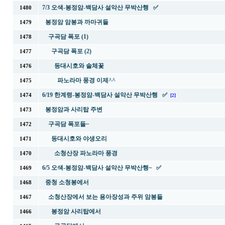
7/3 오색-봉정암-백담사 설악산 무박산행 ✅
1480
봉정암 암봉과 까마귀들
1479
구곡담 폭포 (1)
1478
구곡담 폭포 (2)
1477
등대시호와 솔체꽃
1476
파노라마 풍경 이제^^
1475
6/19 한계령-봉정암-백담사 설악산 무박산행 ✅
1474
[2]
봉정암과 사리탑 주변
1473
구곡담 폭포들~
1472
등대시호와 야생오리
1471
소청산장 파노라마 풍경
1470
6/5 오색-봉정암-백담사 설악산 무박산행~ ✅
1469
중청 소청봉에서
1468
소청산장에서 보는 용아장성과 주위 암봉들
1467
봉정암 사리탑에서
1466