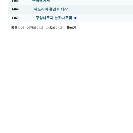
구곡담에서
1465
파노라마 풍경 이제^^
1464
구상나무과 눈잣나무꽃
1463
[1]
목록보기
이전페이지
다음페이지
글쓰기