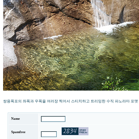
쌍용폭포의 좌폭과 우폭을 여러장 찍어서 스티치하고 트리밍한 수직 파노라마 포맷 
Name
Spamfree