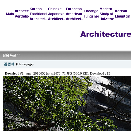
쌍용폭포^^
김관석
(Homepage)
-
Download #1
:
pnv_20160522sr_st1470_71.JPG (530.0 KB)
, Download : 13