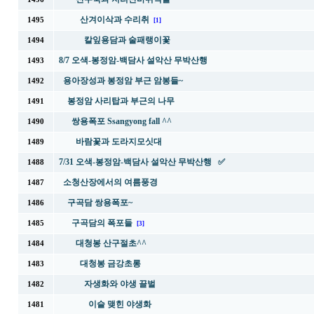
산겨이삭과 수리취
1495
[1]
칼잎용담과 술패랭이꽃
1494
8/7 오색-봉정암-백담사 설악산 무박산행
1493
용아장성과 봉정암 부근 암봉들~
1492
봉정암 사리탑과 부근의 나무
1491
쌍용폭포 Ssangyong fall ^^
1490
바람꽃과 도라지모싯대
1489
7/31 오색-봉정암-백담사 설악산 무박산행 ✅
1488
소청산장에서의 여름풍경
1487
구곡담 쌍용폭포~
1486
구곡담의 폭포들
1485
[3]
대청봉 산구절초^^
1484
대청봉 금강초롱
1483
자생화와 야생 끌벌
1482
이슬 맺힌 야생화
1481