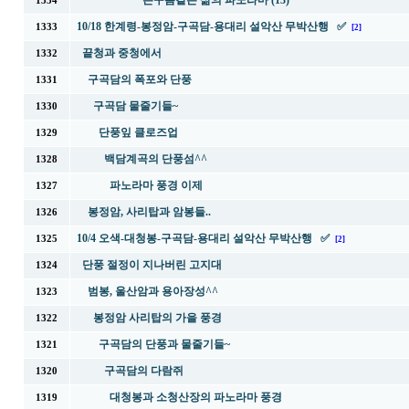
뜬구름같은 삶의 파노라마 (13)
1334
10/18 한계령-봉정암-구곡담-용대리 설악산 무박산행 ✅
1333
[2]
끝청과 중청에서
1332
구곡담의 폭포와 단풍
1331
구곡담 물줄기들~
1330
단풍잎 클로즈업
1329
백담계곡의 단풍섬^^
1328
파노라마 풍경 이제
1327
봉정암, 사리탑과 암봉들..
1326
10/4 오색-대청봉-구곡담-용대리 설악산 무박산행 ✅
1325
[2]
단풍 절정이 지나버린 고지대
1324
범봉, 울산암과 용아장성^^
1323
봉정암 사리탑의 가을 풍경
1322
구곡담의 단풍과 물줄기들~
1321
구곡담의 다람쥐
1320
대청봉과 소청산장의 파노라마 풍경
1319