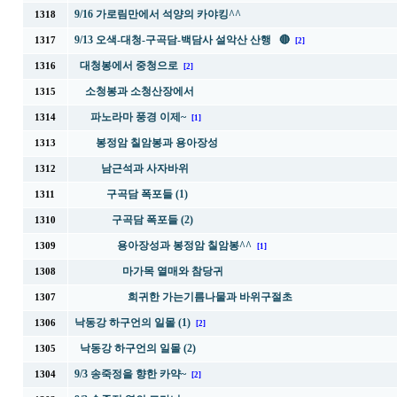
9/16 가로림만에서 석양의 카야킹^^
1318
9/13 오색-대청-구곡담-백담사 설악산 산행 🔴
1317
[2]
대청봉에서 중청으로
1316
[2]
소청봉과 소청산장에서
1315
파노라마 풍경 이제~
1314
[1]
봉정암 칠암봉과 용아장성
1313
남근석과 사자바위
1312
구곡담 폭포들 (1)
1311
구곡담 폭포들 (2)
1310
용아장성과 봉정암 칠암봉^^
1309
[1]
마가목 열매와 참당귀
1308
희귀한 가는기름나물과 바위구절초
1307
낙동강 하구언의 일몰 (1)
1306
[2]
낙동강 하구언의 일몰 (2)
1305
9/3 송죽정을 향한 카약~
1304
[2]