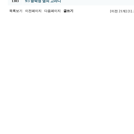
9/3 송죽정 옆의 고라니
1303
목록보기
이전페이지
다음페이지
글쓰기
[이전 21개]
[1]
..