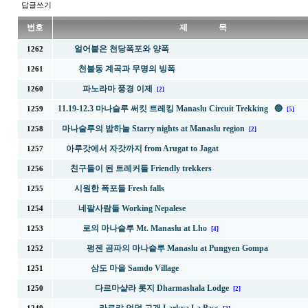
답글쓰기
번호
제 목
얼어붙은 천당폭포와 양폭
1262
천불동 계곡과 무명의 빙폭
1261
파노라마 풍경 이제
1260
[2]
11.19-12.3 마나슬루 써킷 트레킹 Manaslu Circuit Trekking 🔵
1259
[5]
마나슬루의 밤하늘 Starry nights at Manaslu region
1258
[2]
아루갓에서 자갓까지 from Arugat to Jagat
1257
친구들이 된 트레커들 Friendly trekkers
1256
시원한 폭포들 Fresh falls
1255
네팔사람들 Working Nepalese
1254
로의 마나슬루 Mt. Manaslu at Lho
1253
[4]
펑젠 곰파의 마나슬루 Manaslu at Pungyen Gompa
1252
삼도 마을 Samdo Village
1251
다르마샬라 롯지 Dharmashala Lodge
1250
[2]