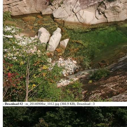
-
Download #2
:
m_20140906sr_1012.jpg (366.9 KB)
, Download : 3