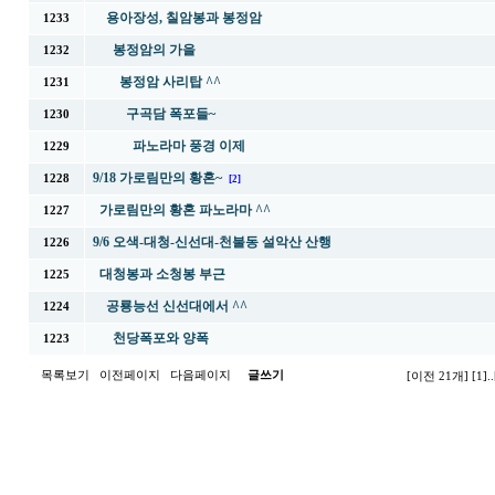
용아장성, 칠암봉과 봉정암
1233
봉정암의 가을
1232
봉정암 사리탑 ^^
1231
구곡담 폭포들~
1230
파노라마 풍경 이제
1229
9/18 가로림만의 황혼~
1228
[2]
가로림만의 황혼 파노라마 ^^
1227
9/6 오색-대청-신선대-천불동 설악산 산행
1226
대청봉과 소청봉 부근
1225
공룡능선 신선대에서 ^^
1224
천당폭포와 양폭
1223
목록보기
이전페이지
다음페이지
글쓰기
[이전 21개]
[1]
..