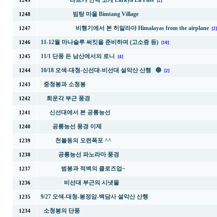
라르캬 언덕 고개 Larkya La Pass
1249
[2]
빔탕 마을 Bimtang Village
1248
비행기에서 본 히말라야 Himalayas from the airplane
1247
[2]
11-12월 마나슬루 써킷을 준비하며 (고소증 등)
1246
[10]
11/1 단풍 든 남산에서의 로니
1245
[4]
10/18 오색-대청-신선대-비선대 설악산 산행 🔵
1244
[2]
중청봉과 소청봉
1243
희운각 부근 풍경
1242
신선대에서 본 공룡능선
1241
공룡능선 풍경 이제
1240
천불동의 오련폭포 ^^
1239
공룡능선 파노라마 풍경
1238
범봉과 적벽의 클로즈업~
1237
비선대 부근의 시냇물
1236
9/27 오색-대청-봉정암-백담사 설악산 산행
1235
소청봉의 단풍
1234