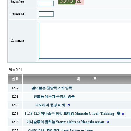
Spamfree
Password
Comment
답글쓰기
번호
제 목
얼어붙은 천당폭포와 양폭
1262
천불동 계곡과 무명의 빙폭
1261
파노라마 풍경 이제
1260
[2]
11.19-12.3 마나슬루 써킷 트레킹 Manaslu Circuit Trekking 🔵
1259
[5]
마나슬루의 밤하늘 Starry nights at Manaslu region
1258
[2]
아루갓에서 자갓까지 from Arugat to Jagat
1257