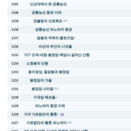
신선대에서 본 공룡능선
1241
공룡능선 풍경 이제
1240
천불동의 오련폭포 ^^
1239
공룡능선 파노라마 풍경
1238
범봉과 적벽의 클로즈업~
1237
비선대 부근의 시냇물
1236
9/27 오색-대청-봉정암-백담사 설악산 산행
1235
소청봉의 단풍
1234
용아장성, 칠암봉과 봉정암
1233
봉정암의 가을
1232
봉정암 사리탑 ^^
1231
구곡담 폭포들~
1230
파노라마 풍경 이제
1229
9/18 가로림만의 황혼~
1228
[2]
가로림만의 황혼 파노라마 ^^
1227