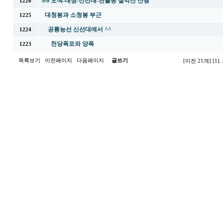
9/6 오색-대청-신선대-천불동 설악산 산행
1226
대청봉과 소청봉 부근
1225
공룡능선 신선대에서 ^^
1224
천당폭포와 양폭
1223
목록보기
이전페이지
다음페이지
글쓰기
[이전 21개]
[1]
..