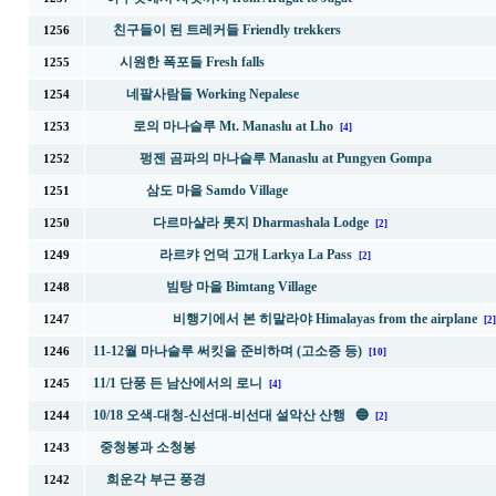
친구들이 된 트레커들 Friendly trekkers
1256
시원한 폭포들 Fresh falls
1255
네팔사람들 Working Nepalese
1254
로의 마나슬루 Mt. Manaslu at Lho
1253
[4]
펑젠 곰파의 마나슬루 Manaslu at Pungyen Gompa
1252
삼도 마을 Samdo Village
1251
다르마샬라 롯지 Dharmashala Lodge
1250
[2]
라르캬 언덕 고개 Larkya La Pass
1249
[2]
빔탕 마을 Bimtang Village
1248
비행기에서 본 히말라야 Himalayas from the airplane
1247
[2]
11-12월 마나슬루 써킷을 준비하며 (고소증 등)
1246
[10]
11/1 단풍 든 남산에서의 로니
1245
[4]
10/18 오색-대청-신선대-비선대 설악산 산행 🔵
1244
[2]
중청봉과 소청봉
1243
희운각 부근 풍경
1242