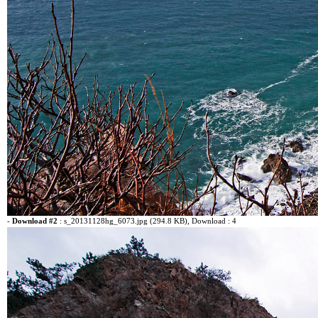
-
Download #2
:
s_20131128hg_6073.jpg (294.8 KB)
, Download : 4