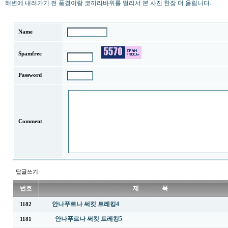
해변에 내려가기 전 풍경이랑 코끼리바위를 멀리서 본 사진 한장 더 올립니다.
Name
Spamfree
Password
Comment
답글쓰기
번호
제 목
안나푸르나 써킷 트레킹4
1182
안나푸르나 써킷 트레킹5
1181