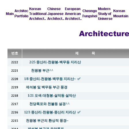
번호
제 목
2/25 중산리-천왕봉-백무동 지리산
2222
천왕봉 부근^^
2221
1/8 중산리-천왕봉-백무동 지리산~ ✅
2220
제석봉 및 백무동 부근 풍경
2219
1/21 오색-대청봉-설악동 설악산
2218
천당폭포와 천불동 설경^^
2217
12/3 중산리-천왕봉-중산리 지리산 ✅
2216
천왕봉 부근의 환상적 풍경~
2215