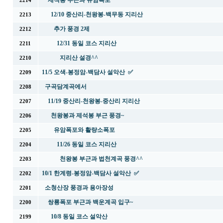
제석봉 부근과 유암폭포
2214
12/10 중산리-천왕봉-백무동 지리산
2213
추가 풍경 2제
2212
12/31 동일 코스 지리산
2211
지리산 설경^^
2210
11/5 오색-봉정암-백담사 설악산 ✅
2209
구곡담계곡에서
2208
11/19 중산리-천왕봉-중산리 지리산
2207
천왕봉과 제석봉 부근 풍경~
2206
유암폭포와 활량소폭포
2205
11/26 동일 코스 지리산
2204
천왕봉 부근과 법천계곡 풍경^^
2203
10/1 한계령-봉정암-백담사 설악산 ✅
2202
소청산장 풍경과 용아장성
2201
쌍룡폭포 부근과 백운계곡 입구~
2200
10/8 동일 코스 설악산
2199