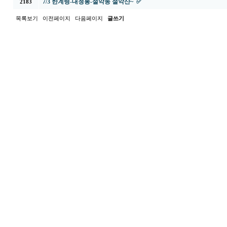
7/3 한계령-대청봉-설악동 설악산~ ✅
2183
목록보기
이전페이지
다음페이지
글쓰기