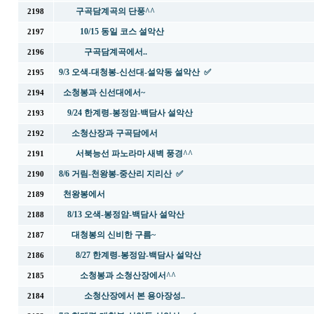
구곡담계곡의 단풍^^
2198
10/15 동일 코스 설악산
2197
구곡담계곡에서..
2196
9/3 오색-대청봉-신선대-설악동 설악산 ✅
2195
소청봉과 신선대에서~
2194
9/24 한계령-봉정암-백담사 설악산
2193
소청산장과 구곡담에서
2192
서북능선 파노라마 새벽 풍경^^
2191
8/6 거림-천왕봉-중산리 지리산 ✅
2190
천왕봉에서
2189
8/13 오색-봉정암-백담사 설악산
2188
대청봉의 신비한 구름~
2187
8/27 한계령-봉정암-백담사 설악산
2186
소청봉과 소청산장에서^^
2185
소청산장에서 본 용아장성..
2184