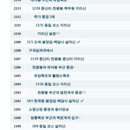
제석봉 부근과 유암폭포
2214
12/10 중산리-천왕봉-백무동 지리산
2213
추가 풍경 2제
2212
12/31 동일 코스 지리산
2211
지리산 설경^^
2210
11/5 오색-봉정암-백담사 설악산 ✅
2209
구곡담계곡에서
2208
11/19 중산리-천왕봉-중산리 지리산
2207
천왕봉과 제석봉 부근 풍경~
2206
유암폭포와 활량소폭포
2205
11/26 동일 코스 지리산
2204
천왕봉 부근과 법천계곡 풍경^^
2203
10/1 한계령-봉정암-백담사 설악산 ✅
2202
소청산장 풍경과 용아장성
2201
쌍룡폭포 부근과 백운계곡 입구~
2200
10/8 동일 코스 설악산
2199