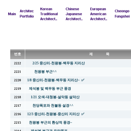
번호
제 목
2/25 중산리-천왕봉-백무동 지리산
2222
천왕봉 부근^^
2221
1/8 중산리-천왕봉-백무동 지리산~ ✅
2220
제석봉 및 백무동 부근 풍경
2219
1/21 오색-대청봉-설악동 설악산
2218
천당폭포와 천불동 설경^^
2217
12/3 중산리-천왕봉-중산리 지리산 ✅
2216
천왕봉 부근의 환상적 풍경~
2215