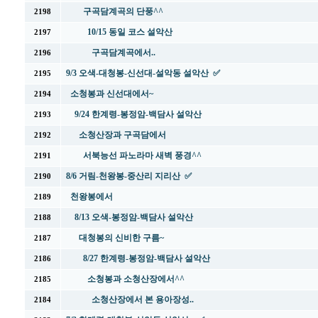
구곡담계곡의 단풍^^
2198
10/15 동일 코스 설악산
2197
구곡담계곡에서..
2196
9/3 오색-대청봉-신선대-설악동 설악산 ✅
2195
소청봉과 신선대에서~
2194
9/24 한계령-봉정암-백담사 설악산
2193
소청산장과 구곡담에서
2192
서북능선 파노라마 새벽 풍경^^
2191
8/6 거림-천왕봉-중산리 지리산 ✅
2190
천왕봉에서
2189
8/13 오색-봉정암-백담사 설악산
2188
대청봉의 신비한 구름~
2187
8/27 한계령-봉정암-백담사 설악산
2186
소청봉과 소청산장에서^^
2185
소청산장에서 본 용아장성..
2184