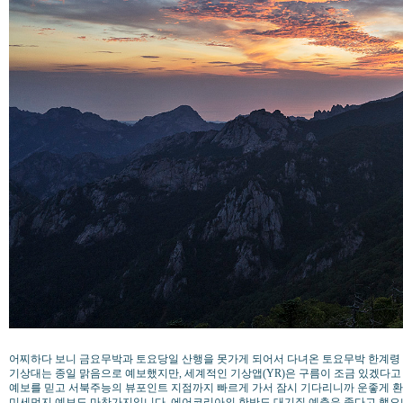
어찌하다 보니 금요무박과 토요당일 산행을 못가게 되어서 다녀온 토요무박 한계령 
기상대는 종일 맑음으로 예보했지만, 세계적인 기상앱(YR)은 구름이 조금 있겠다고 
예보를 믿고 서북주능의 뷰포인트 지점까지 빠르게 가서 잠시 기다리니까 운좋게 환
미세먼지 예보도 마찬가지입니다. 에어코리아의 한반도 대기질 예측은 좋다고 했으나, I