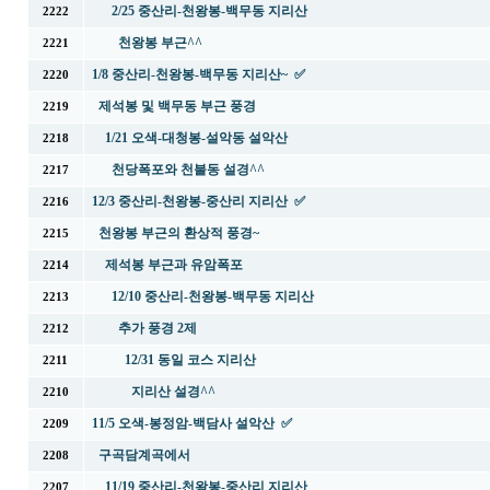
2/25 중산리-천왕봉-백무동 지리산
2222
천왕봉 부근^^
2221
1/8 중산리-천왕봉-백무동 지리산~ ✅
2220
제석봉 및 백무동 부근 풍경
2219
1/21 오색-대청봉-설악동 설악산
2218
천당폭포와 천불동 설경^^
2217
12/3 중산리-천왕봉-중산리 지리산 ✅
2216
천왕봉 부근의 환상적 풍경~
2215
제석봉 부근과 유암폭포
2214
12/10 중산리-천왕봉-백무동 지리산
2213
추가 풍경 2제
2212
12/31 동일 코스 지리산
2211
지리산 설경^^
2210
11/5 오색-봉정암-백담사 설악산 ✅
2209
구곡담계곡에서
2208
11/19 중산리-천왕봉-중산리 지리산
2207