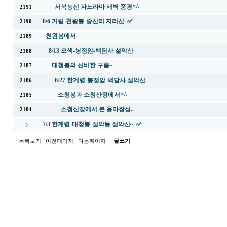
서북능선 파노라마 새벽 풍경^^
2191
8/6 거림-천왕봉-중산리 지리산 ✅
2190
천왕봉에서
2189
8/13 오색-봉정암-백담사 설악산
2188
대청봉의 신비한 구름~
2187
8/27 한계령-봉정암-백담사 설악산
2186
소청봉과 소청산장에서^^
2185
소청산장에서 본 용아장성..
2184
7/3 한계령-대청봉-설악동 설악산~ ✅
목록보기
이전페이지
다음페이지
글쓰기