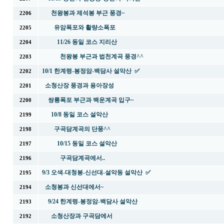
천왕봉과 제석봉 부근 풍경~
2206
유암폭포와 활량소폭포
2205
11/26 동일 코스 지리산
2204
천왕봉 부근과 법천계곡 풍경^^
2203
10/1 한계령-봉정암-백담사 설악산 ✅
2202
소청산장 풍경과 용아장성
2201
쌍룡폭포 부근과 백운계곡 입구~
2200
10/8 동일 코스 설악산
2199
구곡담계곡의 단풍^^
2198
10/15 동일 코스 설악산
2197
구곡담계곡에서..
2196
9/3 오색-대청봉-신선대-설악동 설악산 ✅
2195
소청봉과 신선대에서~
2194
9/24 한계령-봉정암-백담사 설악산
2193
소청산장과 구곡담에서
2192