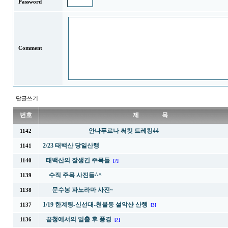
Password
Comment
답글쓰기
번호
제 목
안나푸르나 써킷 트레킹44
1142
2/23 태백산 당일산행
1141
태백산의 잘생긴 주목들
1140
[2]
수직 주목 사진들^^
1139
문수봉 파노라마 사진~
1138
1/19 한계령-신선대-천불동 설악산 산행
1137
[3]
끝청에서의 일출 후 풍경
1136
[2]