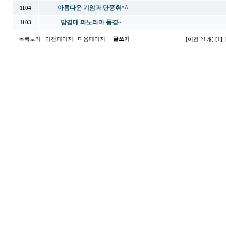
아름다운 기암과 단풍취^^
1104
망경대 파노라마 풍경~
1103
목록보기
이전페이지
다음페이지
글쓰기
[이전 21개]
[1]
..