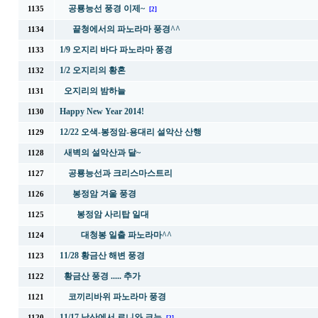
공룡능선 풍경 이제~
1135
[2]
끝청에서의 파노라마 풍경^^
1134
1/9 오지리 바다 파노라마 풍경
1133
1/2 오지리의 황혼
1132
오지리의 밤하늘
1131
Happy New Year 2014!
1130
12/22 오색-봉정암-용대리 설악산 산행
1129
새벽의 설악산과 달~
1128
공룡능선과 크리스마스트리
1127
봉정암 겨울 풍경
1126
봉정암 사리탑 일대
1125
대청봉 일출 파노라마^^
1124
11/28 황금산 해변 풍경
1123
황금산 풍경 ..... 추가
1122
코끼리바위 파노라마 풍경
1121
11/17 남산에서 로니와 크누
1120