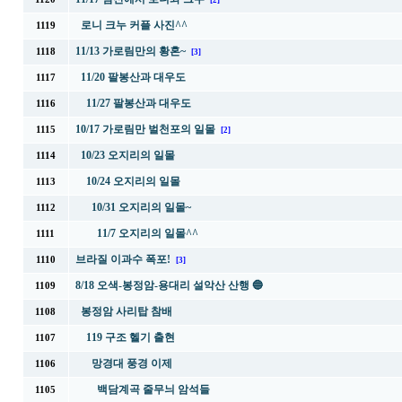
[2]
로니 크누 커플 사진^^
1119
11/13 가로림만의 황혼~
1118
[3]
11/20 팔봉산과 대우도
1117
11/27 팔봉산과 대우도
1116
10/17 가로림만 벌천포의 일몰
1115
[2]
10/23 오지리의 일몰
1114
10/24 오지리의 일몰
1113
10/31 오지리의 일몰~
1112
11/7 오지리의 일몰^^
1111
브라질 이과수 폭포!
1110
[3]
8/18 오색-봉정암-용대리 설악산 산행 🔵
1109
봉정암 사리탑 참배
1108
119 구조 헬기 출현
1107
망경대 풍경 이제
1106
백담계곡 줄무늬 암석들
1105