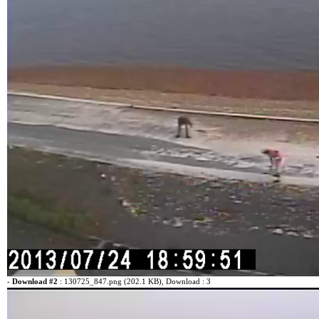
-
Download #2
:
130725_847.png (202.1 KB)
, Download : 3