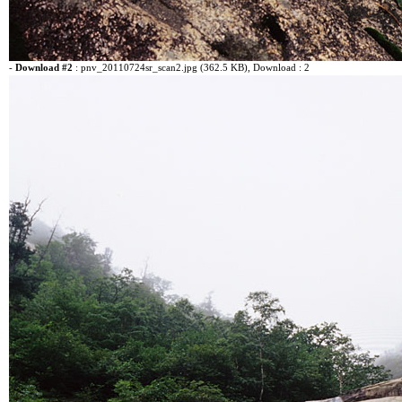
-
Download #2
:
pnv_20110724sr_scan2.jpg (362.5 KB)
, Download : 2