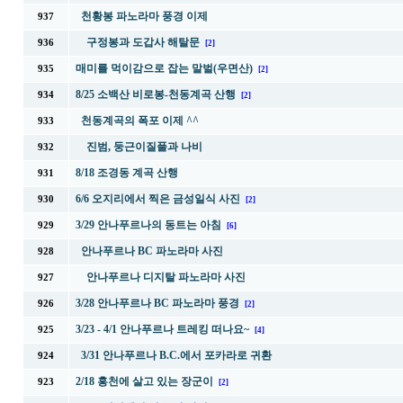
천황봉 파노라마 풍경 이제
937
구정봉과 도갑사 해탈문
936
[2]
매미를 먹이감으로 잡는 말벌(우면산)
935
[2]
8/25 소백산 비로봉-천동계곡 산행
934
[2]
천동계곡의 폭포 이제 ^^
933
진범, 둥근이질풀과 나비
932
8/18 조경동 계곡 산행
931
6/6 오지리에서 찍은 금성일식 사진
930
[2]
3/29 안나푸르나의 동트는 아침
929
[6]
안나푸르나 BC 파노라마 사진
928
안나푸르나 디지탈 파노라마 사진
927
3/28 안나푸르나 BC 파노라마 풍경
926
[2]
3/23 - 4/1 안나푸르나 트레킹 떠나요~
925
[4]
3/31 안나푸르나 B.C.에서 포카라로 귀환
924
2/18 홍천에 살고 있는 장군이
923
[2]