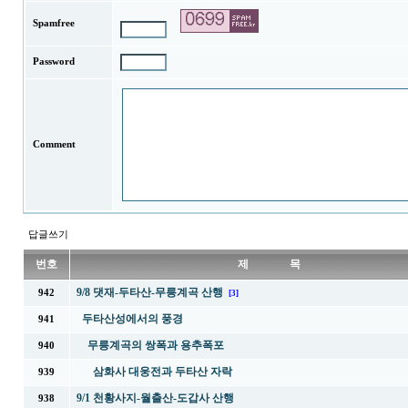
Spamfree
Password
Comment
답글쓰기
번호
제 목
9/8 댓재-두타산-무릉계곡 산행
942
[3]
두타산성에서의 풍경
941
무릉계곡의 쌍폭과 용추폭포
940
삼화사 대웅전과 두타산 자락
939
9/1 천황사지-월출산-도갑사 산행
938