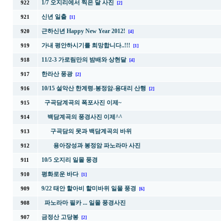
1/7 오지리에서 찍은 달 사진
922
[2]
신년 일출
921
[1]
근하신년 Happy New Year 2012!
920
[4]
가내 평안하시기를 희망합니다..!!!
919
[1]
11/2-3 가로림만의 밤배와 상현달
918
[4]
한라산 풍광
917
[2]
10/15 설악산 한계령-봉정암-용대리 산행
916
[2]
구곡담계곡의 폭포사진 이제~
915
백담계곡의 풍경사진 이제^^
914
구곡담의 못과 백담계곡의 바위
913
용아장성과 봉정암 파노라마 사진
912
10/5 오지리 일몰 풍경
911
평화로운 바다
910
[1]
9/22 태안 할아비 할미바위 일몰 풍경
909
[6]
파노라마 필카 ... 일몰 풍경사진
908
금정산 고당봉
907
[2]