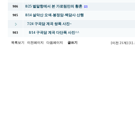
8/25 벌말항에서 본 가로림만의 황혼
906
[2]
8/14 설악산 오색-봉정암-백담사 산행
905
7/24 구곡담 계곡 쌍폭 사진~
8/14 구곡담 계곡 다단폭 사진^^
903
목록보기
이전페이지
다음페이지
글쓰기
[이전 21개]
[1]
..