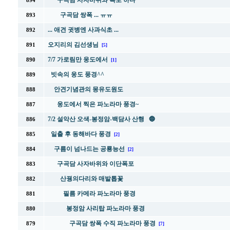
구곡담 사자바위와 폭포 하나
894
구곡담 쌍폭 ... ㅠㅠ
893
... 애견 귓병엔 사과식초 ...
892
오지리의 김선생님
891
[5]
7/7 가로림만 웅도에서
890
[1]
빗속의 웅도 풍경^^
889
안견기념관의 몽유도원도
888
웅도에서 찍은 파노라마 풍경~
887
7/2 설악산 오색-봉정암-백담사 산행 🔵
886
일출 후 동해바다 풍경
885
[2]
구름이 넘나드는 공룡능선
884
[2]
구곡담 사자바위와 이단폭포
883
산꿩의다리와 매발톱꽃
882
필름 카메라 파노라마 풍경
881
봉정암 사리탑 파노라마 풍경
880
구곡담 쌍폭 수직 파노라마 풍경
879
[7]