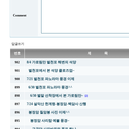
Comment
답글쓰기
번호
제 목
8/4 가로림만 벌천포 해변의 석양
902
벌천포에서 본 석양 클로즈업~
901
7/21 벌천포 파노라마 풍경 이제
900
6/30 벌천포 파노라마 풍경^^
899
6/30 벌말 선착장에서 본 가로림만~
898
[2]
7/24 설악산 한계령-봉정암-백담사 산행
897
봉정암 칠암봉 사진 이제^^
896
봉정암 사리탑 예불 풍경~
895