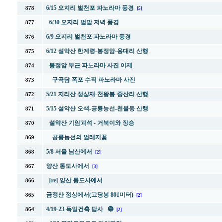
6/15 오지리 벌천포 파노라마 풍경
878
[5]
6/30 오지리 벌말 저녁 풍경
877
6/9 오지리 벌천포 파노라마 풍경
876
6/12 설악산 한계령-봉정암-용대리 산행
875
봉정암 부근 파노라마 사진 이제
874
구곡담 폭포 수직 파노라마 사진
873
5/21 지리산 성삼재-천왕봉-중산리 산행
872
5/15 설악산 오색-공룡능선-천불동 산행
871
설악산 기암괴석 - 거북이와 장승
870
공룡능선의 얼레지꽃
869
5/8 서울 남산에서
868
[2]
양산 통도사에서
867
[3]
[re] 양산 통도사에서
866
금정산 정상에서(고당봉 801미터)
865
[2]
4/19-23 독일건축 답사 🔵
864
[2]