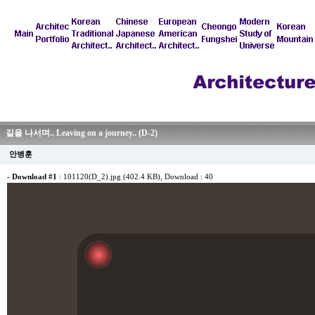
길을 나서며.. Leaving on a journey.. (D-2)
안병훈
-
Download #1
:
101120(D_2).jpg (402.4 KB)
, Download : 40