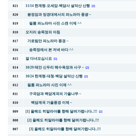
11/14 한계령-오세암-백담사 설악산 산행
821
[2]
봉정암과 망경대에서의 파노라마 풍광 ~
820
필름 파노라마 사진 스캔 이제 ^^
819
오지리 송죽정의 아침
818
가로림만 파노라마 풍경 ~
817
송죽정에서 본 저녁 바다 ^^
816
잘 다녀오십시요
815
[5]
10/29 태안 신두리 해수욕장과 사구 ~
814
[2]
10/24 한계령-대청-백담 설악산 산행
813
[2]
필름 파노라마 사진 이제 ^^
812
구곡담과 백담계곡의 가을나무 ~
811
백담계곡 가을풍경 이제 ~
810
[1] 올해도 히말라야를 향해 달려가렵니다..!!!
809
[2]
[2] 올해도 히말라야를 향해 달려가렵니다..!!!
808
[3] 올해도 히말라야를 향해 달려가렵니다..!!!
807