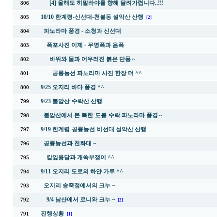
[4] 올해도 히말라야를 향해 달려가렵니다..!!!
806
10/10 한계령-신선대-천불동 설악산 산행
805
[2]
파노라마 풍경 - 소청과 신선대
804
폭포사진 이제 - 무명폭과 음폭
803
바위와 물과 어우러진 붉은 단풍 ~
802
공룡능선 파노라마 사진 한장 더 ^^
801
9/25 오지리 바다 풍경 ^^
800
9/23 불암산-수락산 산행
799
불암산에서 본 북한-도봉-수락 파노라마 풍경 ~
798
9/19 한계령-공룡능선-비선대 설악산 산행
797
공룡능선과 천화대 ~
796
칼잎용담과 개쑥부쟁이 ^^
795
9/11 오지리 도로의 하얀 가루 ^^
794
오지리 송죽정에서의 크누 ~
793
9/4 남산에서 로니와 크누 ~
792
[2]
진행상황
791
[1]