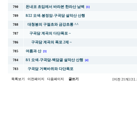
돈내코 초입에서 바라본 한라산 남벽
790
[1]
8/22 오색-봉정암-구곡담 설악산 산행
789
대청봉의 구절초와 금강초롱 ^^
788
구곡담 계곡의 다단폭포 ~
787
구곡담 계곡의 폭포 2제 ~
786
여름과 산
785
[3]
8/1 오색-구곡담-백담골 설악산 산행
784
[4]
구곡담 거북바위와 다단폭포
783
목록보기
이전페이지
다음페이지
글쓰기
[이전 21개]
[1]
..