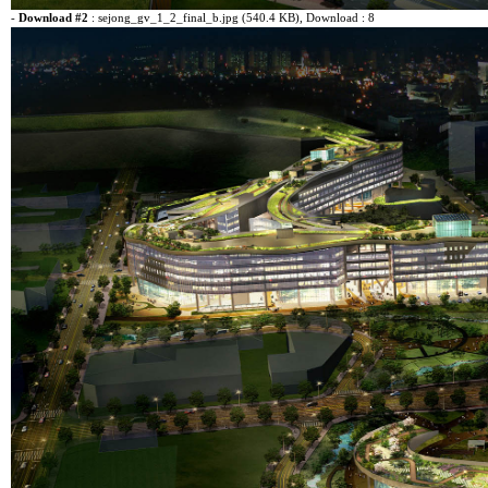
-
Download #2
:
sejong_gv_1_2_final_b.jpg (540.4 KB)
, Download : 8