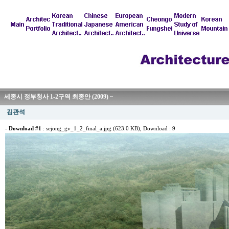
세종시 정부청사 1-2구역 최종안 (2009) ~
김관석
-
Download #1
:
sejong_gv_1_2_final_a.jpg (623.0 KB)
, Download : 9