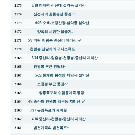
6/18 한계령-신선대-설악동 설악산
2175
신선대의 공룡능선 풍경^^
2174
6/25 오색-소청산장-설악동 설악산
2173
양폭의 시원한 물줄기..
2172
5/7 거림-천왕봉-중산리 지리산 ✅
2171
천왕봉 진달래와 구시소폭포
2170
5/14 중산리-일출봉-천왕봉-중산리 지리산
2169
천왕봉 부근 진달래~
2168
5/22 한계령-봉정암-백담사 설악산
2167
소청봉 부근 풍경^^
2166
쌍룡폭포와 수렴동계곡 풍경
2165
4/3 중산리-천왕봉-백무동 지리산 ✅
2164
3/27 유암폭포와 제비꽃
2163
4/16 중산리-천왕봉-중산리 지리산
2162
법천계곡의 법천폭포~
2161