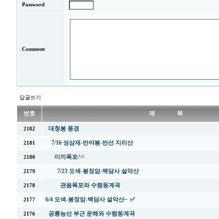
Password
Comment
답글쓰기
번호
제 목
대청봉 풍경
2182
7/16 성삼재-반야봉-반선 지리산
2181
이끼폭포^^
2180
7/23 오색-봉정암-백담사 설악산
2179
관음폭포와 수렴동계곡
2178
6/4 오색-봉정암-백담사 설악산~ ✅
2177
공룡능선 부근 운해와 수렴동계곡
2176