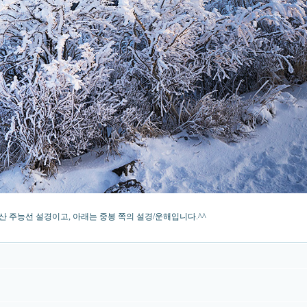
주능선 설경이고, 아래는 중봉 쪽의 설경/운해입니다.^^