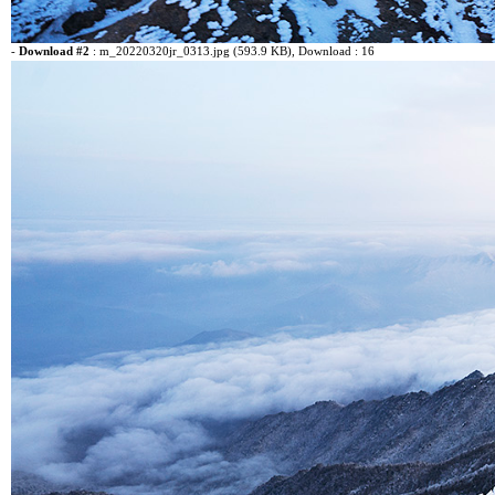
-
Download #2
:
m_20220320jr_0313.jpg (593.9 KB)
, Download : 16