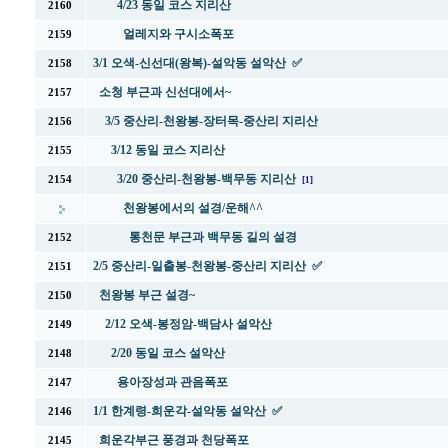
4/23 동일 코스 지리산
2160
얼레지와 구시소폭포
2159
3/1 오색-신선대(왕복)-설악동 설악산 ✅
2158
소청 부근과 신선대에서~
2157
3/5 중산리-천왕봉-장터목-중산리 지리산
2156
3/12 동일 코스 지리산
2155
3/20 중산리-천왕봉-백무동 지리산
2154
[1]
천왕봉에서의 설경/운해^^
통천문 부근과 백무동 길의 설경
2152
2/5 중산리-일출봉-천왕봉-중산리 지리산 ✅
2151
천왕봉 부근 설경~
2150
2/12 오색-봉정암-백담사 설악산
2149
2/20 동일 코스 설악산
2148
용아장성과 관음폭포
2147
1/1 한계령-희운각-설악동 설악산 ✅
2146
희운각부근 풍경과 천당폭포
2145