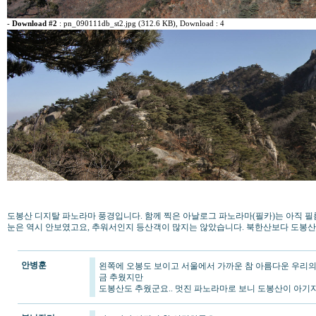
-
Download #2
:
pn_090111db_st2.jpg (312.6 KB)
, Download : 4
도봉산 디지탈 파노라마 풍경입니다. 함께 찍은 아날로그 파노라마(필카)는 아직 필름이 
눈은 역시 안보였고요, 추워서인지 등산객이 많지는 않았습니다. 북한산보다 도봉산
안병훈
왼쪽에 오봉도 보이고 서울에서 가까운 참 아름다운 우리의
금 추웠지만
도봉산도 추웠군요.. 멋진 파노라마로 보니 도봉산이 아기자