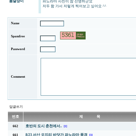
봄날장미
파노라마 사진이 참 선명하군요
저두 함 가서 저렇게 찍어보고 싶어요 ^^
Name
Spamfree
Password
Comment
답글쓰기
번호
제 목
호반의 도시 춘천에서..
662
[1]
8/23 서산 오지리 바닷가 파노라마 풍경
661
[3]