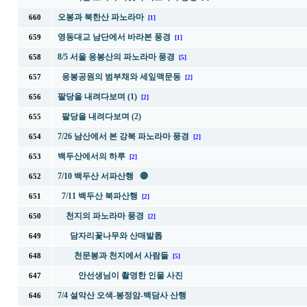
오봉과 북한산 파노라마
660
[1]
영동대교 남단에서 바라본 풍경
659
[1]
8/5 서울 응봉산의 파노라마 풍경
658
[5]
응봉공원의 범부채와 세잎맥문동
657
[2]
팔당을 내려다보며 (1)
656
[2]
팔당을 내려다보며 (2)
655
7/26 남산에서 본 강북 파노라마 풍경
654
[2]
백두산에서의 하루
653
[2]
7/10 백두산 서파산행 🔴
652
7/11 백두산 북파산행
651
[2]
천지의 파노라마 풍경
650
[2]
담자리꽃나무와 산매발톱
649
천문봉과 천지에서 사람들
648
[5]
안선생님이 촬영한 인물 사진
647
7/4 설악산 오색-봉정암-백담사 산행
646