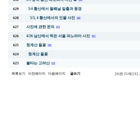
[5]
5/4 황산에서 둘째날 일출과 풍경
629
5/3, 4 황산에서의 인물 사진
628
[4]
사진에 관한 문의
627
[1]
4/26 남산에서 찍은 서울 파노라마 사진
626
[1]
청계산 들꽃
625
[3]
청계산 들꽃
624
불타는 고려산
623
[2]
목록보기
이전페이지
다음페이지
글쓰기
[이전 21개]
[1]
..