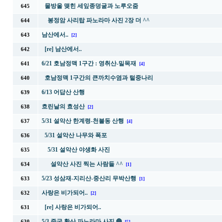
물방울 맺힌 세잎종덩굴과 노루오줌
645
봉정암 사리탑 파노라마 사진 2장 더 ^^
644
남산에서..
643
[2]
[re] 남산에서..
642
6/21 호남정맥 1구간 : 영취산-밀목재
641
[4]
호남정맥 1구간의 큰까치수염과 털중나리
640
6/13 어답산 산행
639
흐린날의 효성산
638
[2]
5/31 설악산 한계령-천불동 산행
637
[4]
5/31 설악산 나무와 폭포
636
5/31 설악산 야생화 사진
635
설악산 사진 찍는 사람들 ^^
634
[1]
5/23 성삼재-지리산-중산리 무박산행
633
[1]
사랑은 비가되어..
632
[2]
[re] 사랑은 비가되어..
631
5/3 중국 황산 파노라마 사진 🔵
630