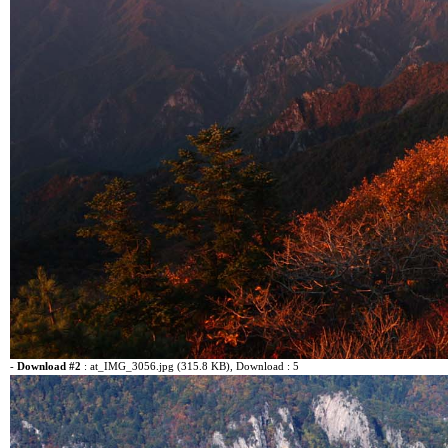
-
Download #2
:
at_IMG_3056.jpg (315.8 KB)
, Download : 5