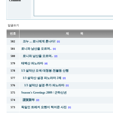
Comment
답글쓰기
번호
제 목
크누 ... 로니에게 혼나다!
582
[1]
로니와 남산을 오르며..
581
[1]
로니와 남산을 오르며..
580
[2]
태백산 파노라마
579
[4]
1/3 설악산 오색-대청봉-천불동 산행
578
1/3 설악산 설경 파노라마 2제
577
[2]
1/3 설악산 설경 추가 파노라마
576
[1]
Season's Greetings 2009 / 근하신년
575
謹賀新年
574
[2]
독일인 트레커 요헨이 찍어준 사진
573
[1]