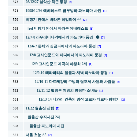
08/12/27 설악산 최근 풍경
572
[3]
1998/12/26 에베레스트-쿰부빙하 파노라마 사진
571
[5]
비행기 안에서 바라본 히말라야 ^^
570
[2]
[re] 비행기 안에서 바라본 에베레스트
569
[1]
12/7-8 라우레비나약에서의 파노라마 풍경 🔵
568
[7]
12/6-7 둔체와 싱곰파에서의 파노라마 풍경
567
[7]
12/8 고사인쿤드와 페디에서의 파노라마 풍경
566
[2]
12/9 고사인쿤드 계곡의 야생화 2제
565
[1]
12/9-10 테라파티의 일몰과 새벽 파노라마 풍경
564
[1]
12/10-11 다르케걍의 주방과 림포체 사원과 사람들
563
[3]
12/11-12 헬람부 지방의 명랑한 소녀들
562
[1]
12/13-14 니와리 건축의 명작 고르카 더르바 탐방기
561
[2]
11/22 월출산 산행
560
[5]
월출산 수직사진 2제
559
월출산 파노라마 사진
558
서울 첫눈 ^^
557
[2]