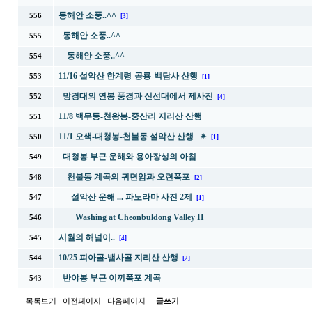
동해안 소풍..^^
556
[3]
동해안 소풍..^^
555
동해안 소풍..^^
554
11/16 설악산 한계령-공룡-백담사 산행
553
[1]
망경대의 연봉 풍경과 신선대에서 제사진
552
[4]
11/8 백무동-천왕봉-중산리 지리산 산행
551
11/1 오색-대청봉-천불동 설악산 산행 ✴
550
[1]
대청봉 부근 운해와 용아장성의 아침
549
천불동 계곡의 귀면암과 오련폭포
548
[2]
설악산 운해 ... 파노라마 사진 2제
547
[1]
Washing at Cheonbuldong Valley II
546
시월의 해넘이..
545
[4]
10/25 피아골-뱀사골 지리산 산행
544
[2]
반야봉 부근 이끼폭포 계곡
543
목록보기
이전페이지
다음페이지
글쓰기