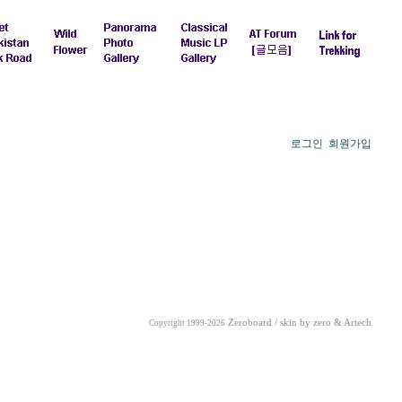
로그인
회원가입
Zeroboard / skin by
zero
& Artech
Copyright 1999-2026