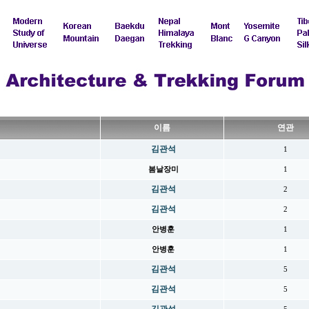
이름
연관
김관석
1
봄날장미
1
김관석
2
김관석
2
안병훈
1
안병훈
1
김관석
5
김관석
5