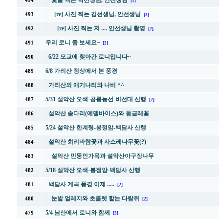
꽃을 찍는 박선생님, 안선생님
494
[1]
[re] 사진 찍는 김선생님, 안선생님
493
[3]
[re] 사진 찍는 저 .... 안선생님 촬영
492
[2]
우리 로니 좀 보세요~
491
[2]
6/22 모교에 찾아간 로니입니다~
490
6/8 가리산 정상에서 본 풍경
489
가리산의 애기나리와 나비 ^^
488
5/31 설악산 오색-공룡능선-비선대 산행
487
[2]
설악산 솜다리(에델바이스)와 둥글레꽃
486
5/24 설악산 한계령-봉정암-백담사 산행
485
설악산 회리바람꽃과 사스레나무꽃(?)
484
설악산 민둥인가목과 설악산아구장나무
483
5/18 설악산 오색-봉정암-백담사 산행
482
백담사 계곡 풍경 이제 .....
481
[2]
눈밭 얼레지와 초콜렛 핱는 다람쥐
480
[2]
5/4 남산에서 로니와 함께
479
[3]