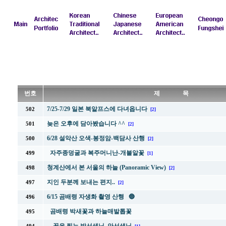
번호
제 목
7/25-7/29 일본 북알프스에 다녀옵니다
502
[2]
늦은 오후에 담아봤습니다 ^^
501
[2]
6/28 설악산 오색-봉정암-백담사 산행
500
[2]
자주종덩굴과 복주머니난-개불알꽃
499
[1]
청계산에서 본 서울의 하늘 (Panoramic View)
498
[2]
지인 두분께 보내는 편지..
497
[2]
6/15 곰배령 자생화 촬영 산행 🔵
496
곰배령 박새꽃과 하늘매발톱꽃
495