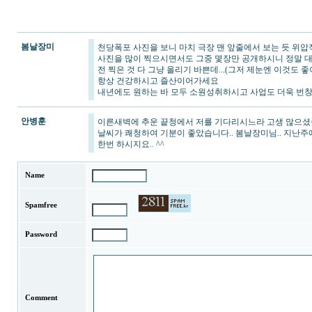
봄날장미
천당폭포 사진을 보니 마치 극장 맨 앞줄에서 보는 듯 위압
사진을 많이 찍으시면서도 그중 몇장만 공개하시니 정말 대
전 찍은 것 다 그냥 올리기 바쁜데...(그저 제눈엔 이것도 
항상 건강하시고 즐산이어가세요
내년에도 원하는 바 모두 소원성취하시고 사업도 더욱 번창
안병훈
이른새벽에 추운 끝청에서 저를 기다리시느라 고생 많으셨습니
날씨가 쾌청하여 기분이 좋았습니다.. 봄날장미님.. 지난주
한번 하시지요.. ^^
Name
Spamfree
Password
Comment