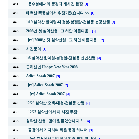
문수봉에서의 풍경과 제사진 한장
451
[1]
태백산 폭풍설에서 휘청거렸습니다 ^^
450
[1]
1/19 설악산 한계령-대청봉-봉정암-천불동 눈꽃산행
449
[4]
2008년 첫 설악산행.. 그 하얀 아름다움..
448
[3]
[re] 2008년 첫 설악산행.. 그 하얀 아름다움..
447
[2]
사진문의
446
[1]
1/6 설악산 한계령-봉정암-천불동 신년산행
445
[4]
근하신년 Happy New Year 2008!
444
Adieu Sorak 2007
443
[9]
[re] Adieu Sorak 2007
442
[2]
[re] Adieu Sorak 2007
441
[4]
12/23 설악산 오색-대청-천불동 산행
440
[2]
12/23 설악산에서 제 사진 두장
439
설악산 산행.. 많이 힘들었습니다..!!!
438
[6]
끝청에서 기다리며 찍은 풍경 하나더
437
[3]