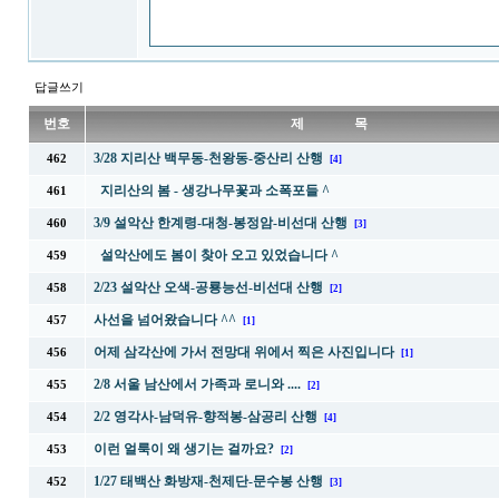
답글쓰기
번호
제 목
3/28 지리산 백무동-천왕동-중산리 산행
462
[4]
지리산의 봄 - 생강나무꽃과 소폭포들 ^
461
3/9 설악산 한계령-대청-봉정암-비선대 산행
460
[3]
설악산에도 봄이 찾아 오고 있었습니다 ^
459
2/23 설악산 오색-공룡능선-비선대 산행
458
[2]
사선을 넘어왔습니다 ^^
457
[1]
어제 삼각산에 가서 전망대 위에서 찍은 사진입니다
456
[1]
2/8 서울 남산에서 가족과 로니와 ....
455
[2]
2/2 영각사-남덕유-향적봉-삼공리 산행
454
[4]
이런 얼룩이 왜 생기는 걸까요?
453
[2]
1/27 태백산 화방재-천제단-문수봉 산행
452
[3]