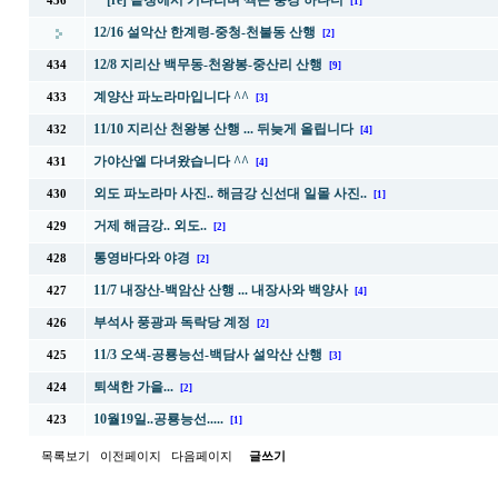
[re] 끝청에서 기다리며 찍은 풍경 하나더
436
[1]
12/16 설악산 한계령-중청-천불동 산행
[2]
12/8 지리산 백무동-천왕봉-중산리 산행
434
[9]
계양산 파노라마입니다 ^^
433
[3]
11/10 지리산 천왕봉 산행 ... 뒤늦게 올립니다
432
[4]
가야산엘 다녀왔습니다 ^^
431
[4]
외도 파노라마 사진.. 해금강 신선대 일몰 사진..
430
[1]
거제 해금강.. 외도..
429
[2]
통영바다와 야경
428
[2]
11/7 내장산-백암산 산행 ... 내장사와 백양사
427
[4]
부석사 풍광과 독락당 계정
426
[2]
11/3 오색-공룡능선-백담사 설악산 산행
425
[3]
퇴색한 가을...
424
[2]
10월19일..공룡능선.....
423
[1]
목록보기
이전페이지
다음페이지
글쓰기