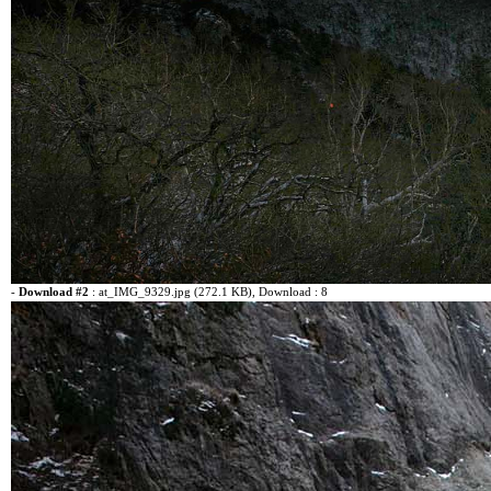
-
Download #2
:
at_IMG_9329.jpg (272.1 KB)
, Download : 8