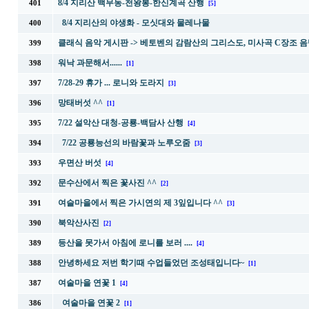
8/4 지리산 백무동-천왕봉-한신계곡 산행
401
[5]
8/4 지리산의 야생화 - 모싯대와 물레나물
400
클래식 음악 게시판 ->
베토벤의 감람산의 그리스도, 미사곡 C장조 음
399
워낙 과문해서......
398
[1]
7/28-29 휴가 ... 로니와 도라지
397
[3]
망태버섯 ^^
396
[1]
7/22 설악산 대청-공룡-백담사 산행
395
[4]
7/22 공룡능선의 바람꽃과 노루오줌
394
[3]
우면산 버섯
393
[4]
문수산에서 찍은 꽃사진 ^^
392
[2]
여슬마을에서 찍은 가시연의 제 3잎입니다 ^^
391
[3]
북악산사진
390
[2]
등산을 못가서 아침에 로니를 보러 ....
389
[4]
안녕하세요 저번 학기때 수업들었던 조성태입니다~
388
[1]
여술마을 연꽃 1
387
[4]
여술마을 연꽃 2
386
[1]