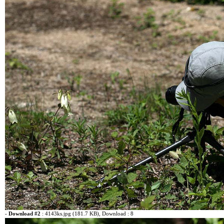
-
Download #2
:
4143ks.jpg (181.7 KB)
, Download : 8