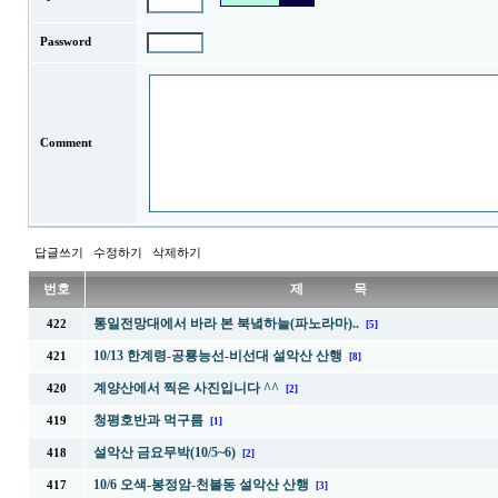
Password
Comment
답글쓰기
수정하기
삭제하기
번호
제 목
통일전망대에서 바라 본 북녘하늘(파노라마)..
422
[5]
10/13 한계령-공룡능선-비선대 설악산 산행
421
[8]
계양산에서 찍은 사진입니다 ^^
420
[2]
청평호반과 먹구름
419
[1]
설악산 금요무박(10/5~6)
418
[2]
10/6 오색-봉정암-천불동 설악산 산행
417
[3]