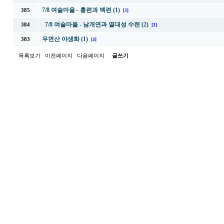
7/8 여술마을 - 홍련과 백련 (1)
385
[3]
7/8 여술마을 - 남개연과 열대성 수련 (2)
384
[3]
우면산 야생화 (1)
383
[4]
목록보기
이전페이지
다음페이지
글쓰기