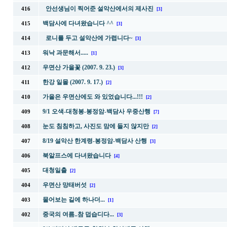
안선생님이 찍어준 설악산에서의 제사진
416
[3]
백담사에 다녀왔습니다 ^^
415
[3]
로니를 두고 설악산에 가렵니다~
414
[3]
워낙 과문해서.....
413
[1]
우면산 가을꽃 (2007. 9. 23.)
412
[3]
한강 일몰 (2007. 9. 17.)
411
[2]
가을은 우면산에도 와 있었습니다...!!!
410
[2]
9/1 오색-대청봉-봉정암-백담사 우중산행
409
[7]
눈도 침침하고, 사진도 맘에 들지 않지만
408
[2]
8/19 설악산 한계령-봉정암-백담사 산행
407
[3]
북알프스에 다녀왔습니다
406
[4]
대청일출
405
[2]
우면산 망태버섯
404
[2]
물어보는 길에 하나더...
403
[1]
중국의 여름..참 덥습디다...
402
[3]