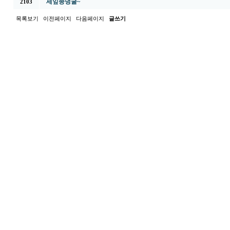
세잎종덩굴~
2103
목록보기
이전페이지
다음페이지
글쓰기