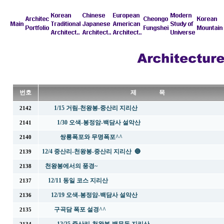
번호
제 목
1/15 거림-천왕봉-중산리 지리산
2142
1/30 오색-봉정암-백담사 설악산
2141
쌍룡폭포와 무명폭포^^
2140
12/4 중산리-천왕봉-중산리 지리산 🔵
2139
천왕봉에서의 풍경~
2138
12/11 동일 코스 지리산
2137
12/19 오색-봉정암-백담사 설악산
2136
구곡담 폭포 설경^^
2135