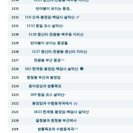
12/25 중산리-천왕봉-백무동 지리산
2134
반야봉이 보이는 풍경..
2133
11/6 오색-봉정암-백담사 설악산 ✅
2132
11/13 동일 코스 설악산~
2131
11/20 중산리-천왕봉-백무동 지리산
2130
반야봉이 보이는 풍경들
2129
11/27 중산리-천왕봉-중산리 지리산
2128
천왕봉 부근 풍경^^
2127
10/2 한계령-봉정암-백담사 설악산 🔵
2126
중청봉 부근과 봉정암
2125
용아장성과 쌍룡폭포
2124
10/9 동일 코스 설악산~
2123
봉정암과 수렴동계곡에서
2122
[1]
10/23 한계령-봉정암-백담사 설악산
2121
끝청봉과 중청봉 부근에서
2120
쌍룡폭포와 수렴동계곡^^
2119