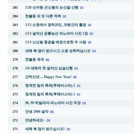
1/20 선자령-곤신봉의 눈신발 산행
285
[1]
천불동 의 또 다른 적벽
284
[1]
1/13 소청에서 영하20도_20분간의 촬영
283
[2]
1/13 설악산 공룡능선 파노라마 사진 2장
282
[1]
1/13 신선봉 풍광을 배경으로한 두 사람
281
[3]
새해 복 많이 받으시고 소원 성취하십시오
280
[1]
천불동 계곡
279
[6]
1/6 새해의 첫 설악산 심설산행
278
[1]
근하신년 ... Happy New Year!
277
[6]
청계천 빛의 축제(루체비스타) 2
276
[5]
청계천 빛의 축제(루체비스타) 1
275
[1]
98, 99 히말라야 파노라마 사진 두장
274
[3]
안녕 2006 설악
273
[6]
안녕하세요~
272
[3]
새해 복 많이 받으십시오!
271
[1]