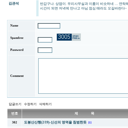
김관석
반갑구나. 상엽이. 우리사무실과 이름이 비슷하네 .... 연락
시간이 되면 저녁에 만나고 아님 점심 때라도 오길바란다~
Name
Spamfree
Password
Comment
답글쓰기
수정하기
삭제하기
번호
제 목
도봉산산행(2/19)-신선의 영역을 침범한듯
302
[1]