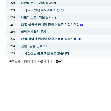
나만의 소고 - 겨울 설악 (2)
270
[re] 찍고 있던 파노라마 사진
269
[1]
나만의 소고 - 겨울 설악 (1)
268
12/23 설악산 한계령-중청-천불동 심설산행 2
267
[2]
설악과 세월의 무게
266
[1]
12/16 설악산 한계령-중청-천불동 심설산행
265
[3]
산친구님들 안부
264
[1]
[re] 선생님 블로그 잘 보고 있습니다
263
목록보기
이전페이지
다음페이지
글쓰기