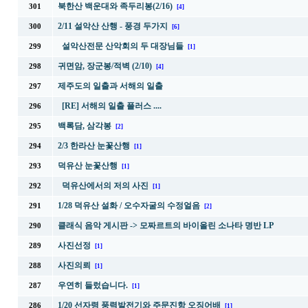
북한산 백운대와 족두리봉(2/16)
301
[4]
2/11 설악산 산행 - 풍경 두가지
300
[6]
설악산전문 산악회의 두 대장님들
299
[1]
귀면암, 장군봉/적벽 (2/10)
298
[4]
제주도의 일출과 서해의 일출
297
[RE] 서해의 일출 플러스 ....
296
백록담, 삼각봉
295
[2]
2/3 한라산 눈꽃산행
294
[1]
덕유산 눈꽃산행
293
[1]
덕유산에서의 저의 사진
292
[1]
1/28 덕유산 설화 / 오수자굴의 수정얼음
291
[2]
클래식 음악 게시판 -> 모짜르트의 바이올린 소나타 명반 LP
290
사진선정
289
[1]
사진의뢰
288
[1]
우연히 들렀습니다.
287
[1]
1/20 선자령 풍력발전기와 주문진항 오징어배
286
[1]