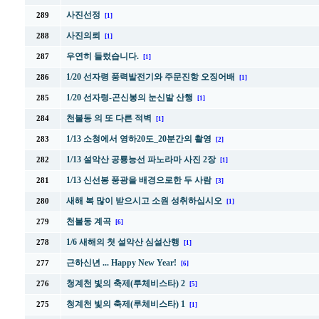
사진선정
289
[1]
사진의뢰
288
[1]
우연히 들렀습니다.
287
[1]
1/20 선자령 풍력발전기와 주문진항 오징어배
286
[1]
1/20 선자령-곤신봉의 눈신발 산행
285
[1]
천불동 의 또 다른 적벽
284
[1]
1/13 소청에서 영하20도_20분간의 촬영
283
[2]
1/13 설악산 공룡능선 파노라마 사진 2장
282
[1]
1/13 신선봉 풍광을 배경으로한 두 사람
281
[3]
새해 복 많이 받으시고 소원 성취하십시오
280
[1]
천불동 계곡
279
[6]
1/6 새해의 첫 설악산 심설산행
278
[1]
근하신년 ... Happy New Year!
277
[6]
청계천 빛의 축제(루체비스타) 2
276
[5]
청계천 빛의 축제(루체비스타) 1
275
[1]