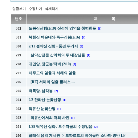
답글쓰기
수정하기
삭제하기
번호
제 목
도봉산산행(2/19)-신선의 영역을 침범한듯
302
[1]
북한산 백운대와 족두리봉(2/16)
301
[4]
2/11 설악산 산행 - 풍경 두가지
300
[6]
설악산전문 산악회의 두 대장님들
299
[1]
귀면암, 장군봉/적벽 (2/10)
298
[4]
제주도의 일출과 서해의 일출
297
[RE] 서해의 일출 플러스 ....
296
백록담, 삼각봉
295
[2]
2/3 한라산 눈꽃산행
294
[1]
덕유산 눈꽃산행
293
[1]
덕유산에서의 저의 사진
292
[1]
1/28 덕유산 설화 / 오수자굴의 수정얼음
291
[2]
클래식 음악 게시판 -> 모짜르트의 바이올린 소나타 명반 LP
290