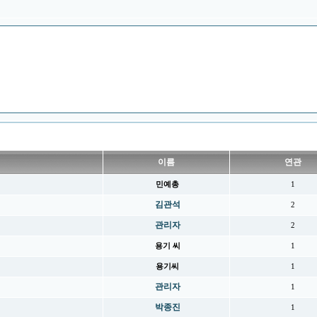
이름
연관
민예총
1
김관석
2
관리자
2
용기 씨
1
용기씨
1
관리자
1
박종진
1