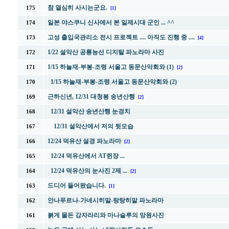
참 열심히 사시는군요.
175
[1]
일본 야스쿠니 신사에서 본 일제시대 군인 ... ^^
174
고성 출입국관리소 전시 프로젝트 .... 아직도 진행 중 ....
173
[4]
1/22 설악산 공룡능선 디지탈 파노라마 사진
172
1/15 하늘재-부봉-조령 서울고 동문산악회와 (1)
171
[2]
1/15 하늘재-부봉-조령 서울고 동문산악회와 (2)
170
근하신년, 12/31 대청봉 송년산행
169
[2]
12/31 설악산 송년산행 눈경치
168
12/31 설악산에서 저의 뒷모습
167
12/24 덕유산 설경 파노라마
166
[2]
12/24 덕유산에서 AT쥔장 ...
165
12/24 덕유산의 눈사진 2제 ...
164
[2]
드디어 들어왔습니다.
163
[1]
안나푸르나-가네시히말-랑탕히말 파노라마
162
붉게 물든 강자라리와 마나슬루의 망원사진
161