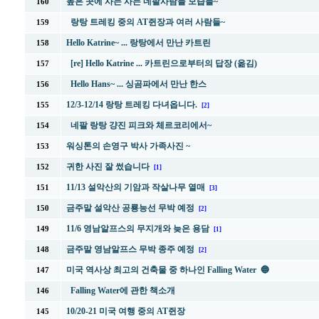
높은 곳에 사는 사는 네팔사람들 모습들~
160
랑탕 트레킹 중의 AT쥔장과 여러 사람들~
159
Hello Katrine~ ... 랑탕에서 만난 카트린
158
[re] Hello Katrine ... 카트린으로부터의 답장 (옮김)
157
Hello Hans~ ... 싱곰파에서 만난 한스
156
12/3-12/14 랑탕 트레킹 다녀옵니다.
155
[2]
네팔 랑탕 걍진 피크와 체르코리에서~
154
워싱톤의 손영구 박사 가족사진 ~
153
귀한 사진 잘 썼습니다
152
[1]
11/13 설악산의 기암과 작살나무 열매
151
[3]
금주말 설악산 공룡능선 무박 예정
150
[2]
11/6 영남알프스의 무지개와 늦은 용담
149
[1]
금주말 영남알프스 무박 종주 예정
148
[2]
미국 역사상 최고의 건축물 중 하나인 Falling Water 🔵
147
Falling Water에 관한 책소개
146
10/20-21 미국 여행 중의 AT쥔장
145