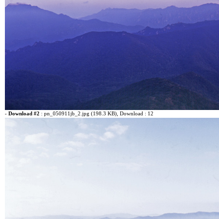
-
Download #2
:
pn_050911jb_2.jpg (198.3 KB)
, Download : 12