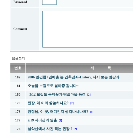
Password
Comment
답글쓰기
번호
제 목
2006 민건협+민예총 봄 건축강좌-History, 다시 보는 명강좌
182
오늘밤 보길도로 봄마중 갑니다~
181
3/12 보길도 동백꽃과 땅끝마을 풍경
180
[2]
쥔장, 왜 이리 쓸쓸하나요?
179
[2]
쥔장님, 이 곳, 어디인지 생각나시나요?
178
[3]
2/19 지리산의 일출
177
[2]
설악산에서 사진 찍는 쥔장!!
176
[2]