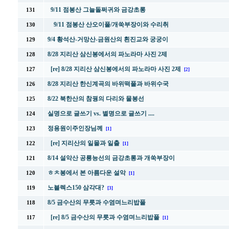
9/11 점봉산 그늘돌쩌귀와 금강초롱
131
9/11 점봉산 산오이풀/개쑥부장이와 수리취
130
9/4 황석산-거망산-금원산의 흰진교와 궁궁이
129
8/28 지리산 삼신봉에서의 파노라마 사진 2제
128
[re] 8/28 지리산 삼신봉에서의 파노라마 사진 2제
127
[2]
8/28 지리산 한신계곡의 바위떡풀과 바위수국
126
8/22 북한산의 참꿩의 다리와 물봉선
125
실명으로 글쓰기 vs. 별명으로 글쓰기 ....
124
정용원이주인장님께
123
[1]
[re] 지리산의 일몰과 일출
122
[1]
8/14 설악산 공룡능선의 금강초롱과 개쑥부장이
121
ㅎㅊ봉에서 본 아름다운 설악
120
[1]
노블렉스150 삼각대?
119
[3]
8/5 금수산의 무릇과 수염며느리밥풀
118
[re] 8/5 금수산의 무릇과 수염며느리밥풀
117
[1]