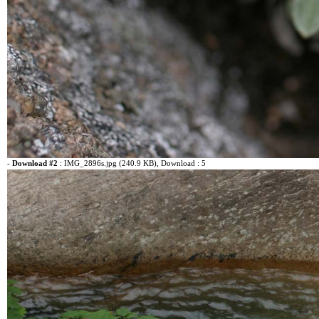
-
Download #2
:
IMG_2896s.jpg (240.9 KB)
, Download : 5