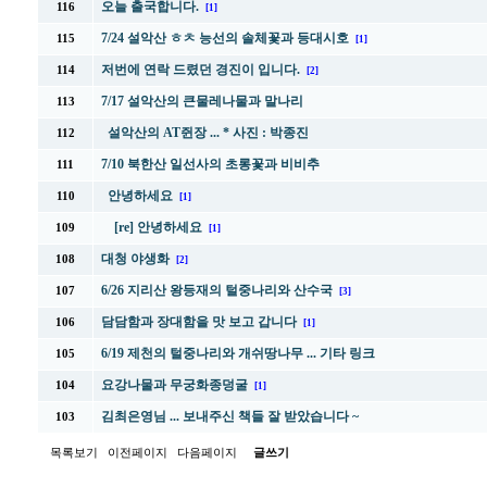
오늘 출국합니다.
116
[1]
7/24 설악산 ㅎㅊ 능선의 솔체꽃과 등대시호
115
[1]
저번에 연락 드렸던 경진이 입니다.
114
[2]
7/17 설악산의 큰물레나물과 말나리
113
설악산의 AT쥔장 ... * 사진 : 박종진
112
7/10 북한산 일선사의 초롱꽃과 비비추
111
안녕하세요
110
[1]
[re] 안녕하세요
109
[1]
대청 야생화
108
[2]
6/26 지리산 왕등재의 털중나리와 산수국
107
[3]
담담함과 장대함을 맛 보고 갑니다
106
[1]
6/19 제천의 털중나리와 개쉬땅나무 ... 기타 링크
105
요강나물과 무궁화종덩굴
104
[1]
김최은영님 ... 보내주신 책들 잘 받았습니다 ~
103
목록보기
이전페이지
다음페이지
글쓰기