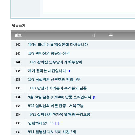
답글쓰기
번호
제 목
10/16-10/24 뉴욕/워싱톤에 다녀옵니다
142
10/9 관악산의 향유와 산국
141
10/9 관악산 연주암과 개쑥부장이
140
제가 원하는 사진입니다
139
[1]
10/2 남설악의 산부추와 참회나무
138
10/2 남설악 가리봉과 주걱봉의 단풍
137
9월 24일 끝청 (1,604m) 단풍 소식입니다
136
[1]
9/25 설악산의 이른 단풍 - 서북주능
135
9/25 설악산의 마가목 열매와 금강초롱
134
안녕하세요!! ^^
133
[1]
9/11 점봉산 파노라마 사진 2제
132