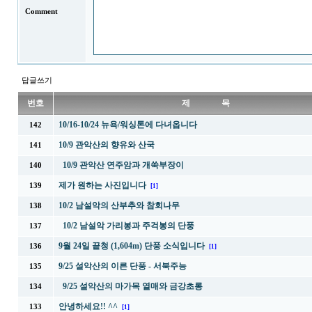
Comment
답글쓰기
번호
제 목
10/16-10/24 뉴욕/워싱톤에 다녀옵니다
142
10/9 관악산의 향유와 산국
141
10/9 관악산 연주암과 개쑥부장이
140
제가 원하는 사진입니다
139
[1]
10/2 남설악의 산부추와 참회나무
138
10/2 남설악 가리봉과 주걱봉의 단풍
137
9월 24일 끝청 (1,604m) 단풍 소식입니다
136
[1]
9/25 설악산의 이른 단풍 - 서북주능
135
9/25 설악산의 마가목 열매와 금강초롱
134
안녕하세요!! ^^
133
[1]