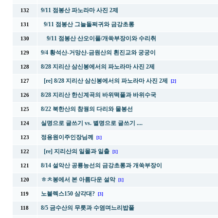
9/11 점봉산 파노라마 사진 2제
132
9/11 점봉산 그늘돌쩌귀와 금강초롱
131
9/11 점봉산 산오이풀/개쑥부장이와 수리취
130
9/4 황석산-거망산-금원산의 흰진교와 궁궁이
129
8/28 지리산 삼신봉에서의 파노라마 사진 2제
128
[re] 8/28 지리산 삼신봉에서의 파노라마 사진 2제
127
[2]
8/28 지리산 한신계곡의 바위떡풀과 바위수국
126
8/22 북한산의 참꿩의 다리와 물봉선
125
실명으로 글쓰기 vs. 별명으로 글쓰기 ....
124
정용원이주인장님께
123
[1]
[re] 지리산의 일몰과 일출
122
[1]
8/14 설악산 공룡능선의 금강초롱과 개쑥부장이
121
ㅎㅊ봉에서 본 아름다운 설악
120
[1]
노블렉스150 삼각대?
119
[3]
8/5 금수산의 무릇과 수염며느리밥풀
118