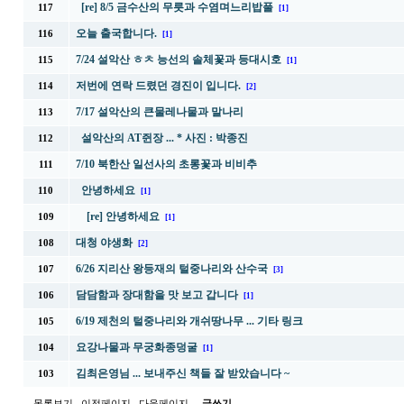
[re] 8/5 금수산의 무릇과 수염며느리밥풀
117
[1]
오늘 출국합니다.
116
[1]
7/24 설악산 ㅎㅊ 능선의 솔체꽃과 등대시호
115
[1]
저번에 연락 드렸던 경진이 입니다.
114
[2]
7/17 설악산의 큰물레나물과 말나리
113
설악산의 AT쥔장 ... * 사진 : 박종진
112
7/10 북한산 일선사의 초롱꽃과 비비추
111
안녕하세요
110
[1]
[re] 안녕하세요
109
[1]
대청 야생화
108
[2]
6/26 지리산 왕등재의 털중나리와 산수국
107
[3]
담담함과 장대함을 맛 보고 갑니다
106
[1]
6/19 제천의 털중나리와 개쉬땅나무 ... 기타 링크
105
요강나물과 무궁화종덩굴
104
[1]
김최은영님 ... 보내주신 책들 잘 받았습니다 ~
103
목록보기
이전페이지
다음페이지
글쓰기