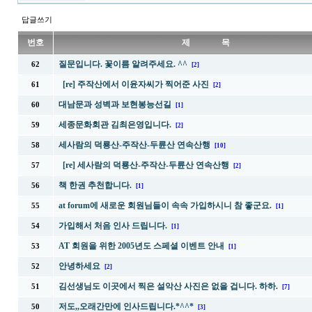
답글쓰기
번호
제 목
질문입니다. 꽃이름 알려주세요. ^^
62
[2]
[re] 주작산에서 이윤자씨가 찍어준 사진
61
[2]
대남문과 성벽과 보현봉능선길
60
[1]
세종문화회관 김최은영입니다.
59
[2]
세사람의 덕룡산-주작산-두륜산 연속산행
58
[10]
[re] 세사람의 덕룡산-주작산-두륜산 연속산행
57
[2]
책 한권 추천합니다.
56
[1]
at forum에 새로운 회원님들이 속속 가입하시니 참 좋군요.
55
[1]
가입해서 처음 인사 드립니다.
54
[1]
AT 회원을 위한 2005년도 스페셜 이벤트 안내
53
[1]
안녕하세요
52
[2]
김선생님도 이곳에서 찍은 설악산 사진은 없을 겁니다. 하하.
51
[7]
저도,,오래간만에 인사드립니다.*^^*
50
[3]