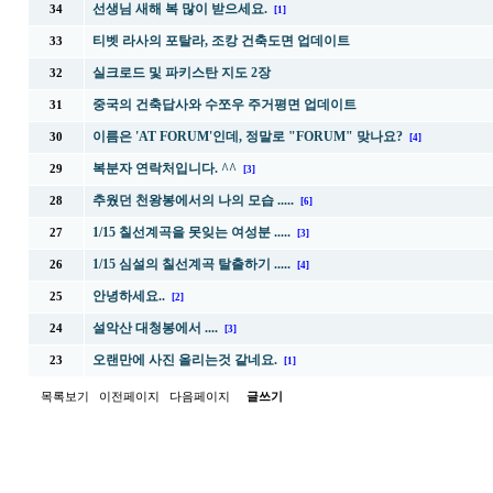
선생님 새해 복 많이 받으세요.
34
[1]
티벳 라사의 포탈라, 조캉 건축도면 업데이트
33
실크로드 및 파키스탄 지도 2장
32
중국의 건축답사와 수쪼우 주거평면 업데이트
31
이름은 'AT FORUM'인데, 정말로 "FORUM" 맞나요?
30
[4]
복분자 연락처입니다. ^^
29
[3]
추웠던 천왕봉에서의 나의 모습 .....
28
[6]
1/15 칠선계곡을 못잊는 여성분 .....
27
[3]
1/15 심설의 칠선계곡 탈출하기 .....
26
[4]
안녕하세요..
25
[2]
설악산 대청봉에서 ....
24
[3]
오랜만에 사진 올리는것 같네요.
23
[1]
목록보기
이전페이지
다음페이지
글쓰기