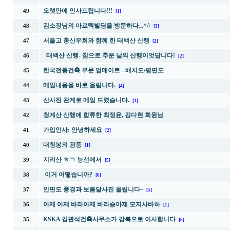
오랫만에 인사드립니다!!!
49
[1]
김소장님의 아르텍빌딩을 방문하다...^^
48
[3]
서울고 총산우회와 함께 한 태백산 산행
47
[2]
태백산 산행- 참으로 추운 날의 산행이엇답니다!
46
[2]
한국전통건축 부문 업데이트 - 배치도/평면도
45
메일내용을 바로 올립니다.
44
[4]
산사진 관계로 메일 드렸습니다.
43
[1]
청계산 산행에 합류한 최정윤, 김다현 회원님
42
가입인사: 안녕하세요
41
[2]
대청봉의 광풍
40
[1]
지리산 ㅎㄱ 능선에서
39
[5]
이거 어떻습니까?
38
[6]
안면도 풍경과 보름달사진 올립니다~
37
[5]
아제 아제 바라아제 바라승아제 모지사바하
36
[1]
KSKA 김관석건축사무소가 강북으로 이사합니다
35
[6]