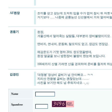
AT쥔장
조끼를 갖고 갖는데 도저히 입을 수가 없어 잠시 뒤 자켓 바
거기보다 ...... 나중에 공룡능선 신선봉에서 거의 얼어
권용기
쥔장,
겨울산에서 얼어죽는 살람들, 대부분이 장비불량이지요.
면바지, 면내의, 운동화, 털모자도 없고, 장갑도 면장갑.
체감온도가 기껏 영하 20도 정도였을텐데,
쥔장 얼굴을 보니 방한장비 불량이 한눈에 보입니다.
100세까지 산엘 가려면 산을 경외하며 준비를 철저히 하
김경민
'대청봉' 정상비 글씨가 넘 안이뻐요.... ㅋㅋ
지리산 천왕봉 글씨는 괜찮았는데..........
사진을 보기만 해도 넘 추워지네요. -_-;;
Name
Spamfree