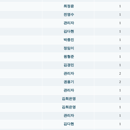
최정윤
1
전영수
1
관리자
1
김다현
1
박종진
1
정임이
1
원형준
1
김경민
1
관리자
2
권용기
2
관리자
1
김최은영
1
김최은영
1
관리자
1
김다현
1