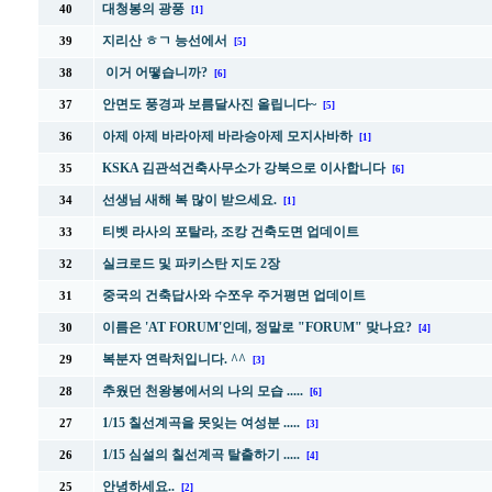
대청봉의 광풍
40
[1]
지리산 ㅎㄱ 능선에서
39
[5]
이거 어떻습니까?
38
[6]
안면도 풍경과 보름달사진 올립니다~
37
[5]
아제 아제 바라아제 바라승아제 모지사바하
36
[1]
KSKA 김관석건축사무소가 강북으로 이사합니다
35
[6]
선생님 새해 복 많이 받으세요.
34
[1]
티벳 라사의 포탈라, 조캉 건축도면 업데이트
33
실크로드 및 파키스탄 지도 2장
32
중국의 건축답사와 수쪼우 주거평면 업데이트
31
이름은 'AT FORUM'인데, 정말로 "FORUM" 맞나요?
30
[4]
복분자 연락처입니다. ^^
29
[3]
추웠던 천왕봉에서의 나의 모습 .....
28
[6]
1/15 칠선계곡을 못잊는 여성분 .....
27
[3]
1/15 심설의 칠선계곡 탈출하기 .....
26
[4]
안녕하세요..
25
[2]