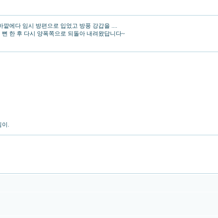
깥에다 임시 방편으로 입었고 방풍 강갑을 ....
버릴 뻔 한 후 다시 양폭쪽으로 되돌아 내려왔답니다~
심이.