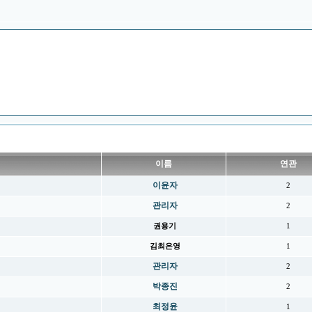
이름
연관
이윤자
2
관리자
2
권용기
1
김최은영
1
관리자
2
박종진
2
최정윤
1