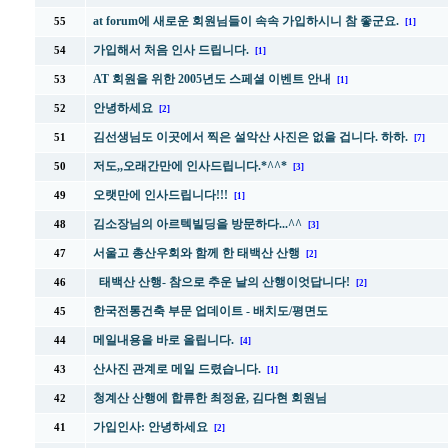
at forum에 새로운 회원님들이 속속 가입하시니 참 좋군요.
55
[1]
가입해서 처음 인사 드립니다.
54
[1]
AT 회원을 위한 2005년도 스페셜 이벤트 안내
53
[1]
안녕하세요
52
[2]
김선생님도 이곳에서 찍은 설악산 사진은 없을 겁니다. 하하.
51
[7]
저도,,오래간만에 인사드립니다.*^^*
50
[3]
오랫만에 인사드립니다!!!
49
[1]
김소장님의 아르텍빌딩을 방문하다...^^
48
[3]
서울고 총산우회와 함께 한 태백산 산행
47
[2]
태백산 산행- 참으로 추운 날의 산행이엇답니다!
46
[2]
한국전통건축 부문 업데이트 - 배치도/평면도
45
메일내용을 바로 올립니다.
44
[4]
산사진 관계로 메일 드렸습니다.
43
[1]
청계산 산행에 합류한 최정윤, 김다현 회원님
42
가입인사: 안녕하세요
41
[2]