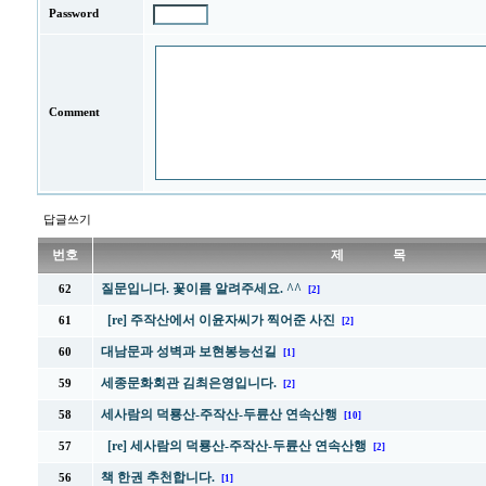
Password
Comment
답글쓰기
번호
제 목
질문입니다. 꽃이름 알려주세요. ^^
62
[2]
[re] 주작산에서 이윤자씨가 찍어준 사진
61
[2]
대남문과 성벽과 보현봉능선길
60
[1]
세종문화회관 김최은영입니다.
59
[2]
세사람의 덕룡산-주작산-두륜산 연속산행
58
[10]
[re] 세사람의 덕룡산-주작산-두륜산 연속산행
57
[2]
책 한권 추천합니다.
56
[1]