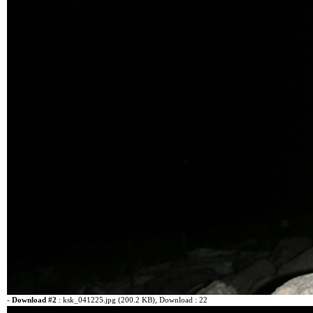
-
Download #2
:
ksk_041225.jpg (200.2 KB)
, Download : 22