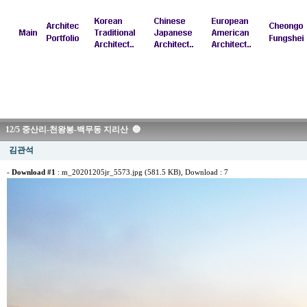
12/5 중산리-천왕봉-백무동 지리산 🔵
김관석
-
Download #1
:
m_20201205jr_5573.jpg (581.5 KB)
, Download : 7