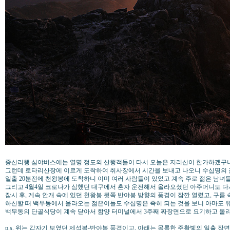
중산리행 심야버스에는 열명 정도의 산행객들이 타서 오늘은 지리산이 한가하겠구
그런데 로타리산장에 이르게 도착하여 취사장에서 시간을 보내고 나오니 수십명의 
일출 20분전에 천왕봉에 도착하니 이미 여러 사람들이 있었고 계속 주로 젊은 남녀
그리고 4월4일 코로나가 심했던 대구에서 혼자 운전해서 올라오셨던 아주머니도 다
잠시 후, 게속 안개 속에 있던 천왕봉 뒷쪽 반야봉 방향의 풍경이 잠깐 열렸고, 구름 
하산할 때 백무동에서 올라오는 젊은이들도 수십명은 족히 되는 것을 보니 아마도 유
백무동의 단골식당이 계속 닫아서 함양 터미널에서 3주째 짜장면으로 요기하고 올
p.s. 위는 갑자기 보였던 제석봉-반야봉 풍경이고, 아래는 몽롱한 주황빛의 일출 장면