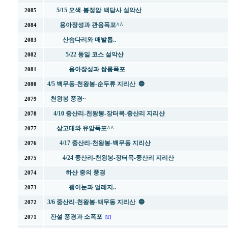
5/15 오색-봉정암-백담사 설악산
2085
용아장성과 관음폭포^^
2084
산솜다리와 매발톱..
2083
5/22 동일 코스 설악산
2082
용아장성과 쌍룡폭포
2081
4/5 백무동-천왕봉-순두류 지리산 🔵
2080
천왕봉 풍경~
2079
4/10 중산리-천왕봉-장터목-중산리 지리산
2078
상고대와 유암폭포^^
2077
4/17 중산리-천왕봉-백무동 지리산
2076
4/24 중산리-천왕봉-장터목-중산리 지리산
2075
하산 중의 풍경
2074
괭이눈과 얼레지..
2073
3/6 중산리-천왕봉-백무동 지리산 🔵
2072
잔설 풍경과 소폭포
2071
[1]