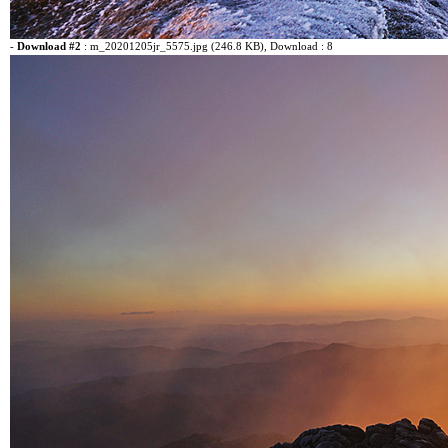
-
Download #2
:
m_20201205jr_5575.jpg (246.8 KB)
, Download : 8