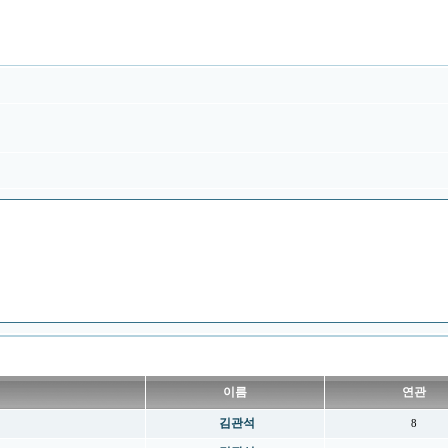
이름
연관
김관석
8