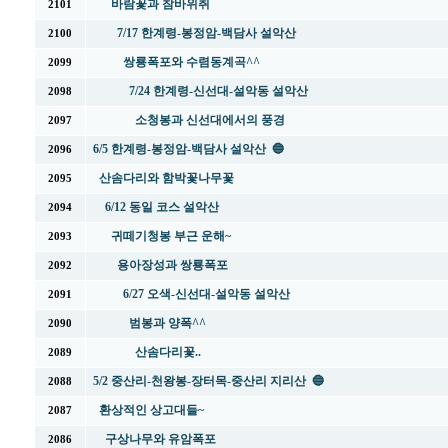
바람꽃과 참바위취
2101
7/17 한계령-봉정암-백담사 설악산
2100
쌍룡폭포와 수렴동계곡^^
2099
7/24 한계령-신선대-설악동 설악산
2098
소청봉과 신선대에서의 풍경
2097
6/5 한계령-봉정암-백담사 설악산 🔵
2096
산솜다리와 함박꽃나무꽃
2095
6/12 동일 코스 설악산
2094
귀떼기청봉 부근 운해~
2093
용아장성과 쌍룡폭포
2092
6/27 오색-신선대-설악동 설악산
2091
범봉과 양폭^^
2090
산솜다리꽃..
2089
5/2 중산리-천왕봉-장터목-중산리 지리산 🔵
2088
환상적인 상고대들~
2087
구상나무와 유암폭포
2086