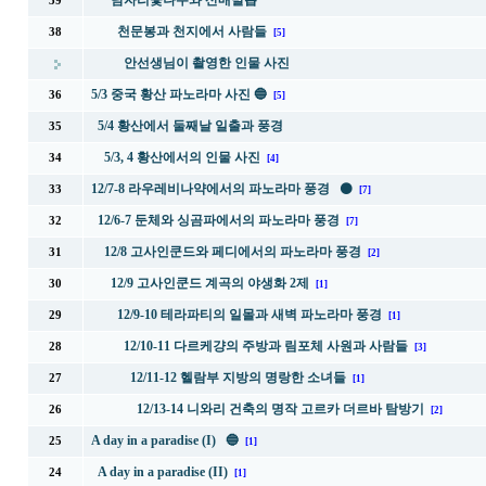
담자리꽃나무와 산매발톱
39
천문봉과 천지에서 사람들
38
[5]
안선생님이 촬영한 인물 사진
5/3 중국 황산 파노라마 사진 🔵
36
[5]
5/4 황산에서 둘째날 일출과 풍경
35
5/3, 4 황산에서의 인물 사진
34
[4]
12/7-8 라우레비나약에서의 파노라마 풍경 ⚫
33
[7]
12/6-7 둔체와 싱곰파에서의 파노라마 풍경
32
[7]
12/8 고사인쿤드와 페디에서의 파노라마 풍경
31
[2]
12/9 고사인쿤드 계곡의 야생화 2제
30
[1]
12/9-10 테라파티의 일몰과 새벽 파노라마 풍경
29
[1]
12/10-11 다르케걍의 주방과 림포체 사원과 사람들
28
[3]
12/11-12 헬람부 지방의 명랑한 소녀들
27
[1]
12/13-14 니와리 건축의 명작 고르카 더르바 탐방기
26
[2]
A day in a paradise (I) 🔵
25
[1]
A day in a paradise (II)
24
[1]