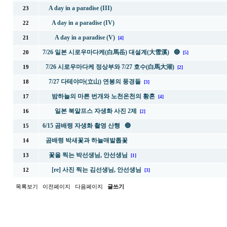
A day in a paradise (III)
23
A day in a paradise (IV)
22
A day in a paradise (V)
21
[4]
7/26 일본 시로우마다케(白馬岳) 대설계(大雪溪) 🔵
20
[5]
7/26 시로우마다케 정상부와 7/27 호수(白馬大湖)
19
[2]
7/27 다테야마(立山) 연봉의 풍경들
18
[3]
밤하늘의 마른 번개와 노천온천의 황혼
17
[4]
일본 북알프스 자생화 사진 2제
16
[2]
6/15 곰배령 자생화 촬영 산행 🔵
15
곰배령 박새꽃과 하늘매발톱꽃
14
꽃을 찍는 박선생님, 안선생님
13
[1]
[re] 사진 찍는 김선생님, 안선생님
12
[3]
목록보기
이전페이지
다음페이지
글쓰기