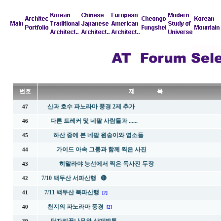
번호
제 목
산과 호수 파노라마 풍경 2제 추가
47
다른 트레커 및 네팔 사람들과 ......
46
하산 중에 본 네팔 원숭이와 염소들
45
가이드 아속 그룽과 함께 찍은 사진
44
히말라야 능선에서 찍은 독사진 두장
43
7/10 백두산 서파산행 🔴
42
7/11 백두산 북파산행
41
[2]
천지의 파노라마 풍경
40
[2]