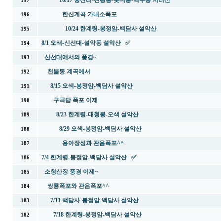
10/17 중산리-천왕봉-촛대봉-백무동 지리산
197
한신계곡 가내소폭포
196
10/24 한계령-봉정암-백담사 설악산
195
8/1 오색-신선대-설악동 설악산 ✅
194
신선대에서의 풍경~
193
천불동 계곡에서
192
8/15 오색-봉정암-백담사 설악산
191
구곡담 폭포 이제
190
8/23 한계령-대청봉-오색 설악산
189
8/29 오색-봉정암-백담사 설악산
188
용아장성과 관음폭포^^
187
7/4 한계령-봉정암-백담사 설악산 ✅
186
소청산장 풍경 이제~
185
쌍룡폭포와 관음폭포^^
184
7/11 백담사-봉정암-백담사 설악산
183
7/18 한계령-봉정암-백담사 설악산
182