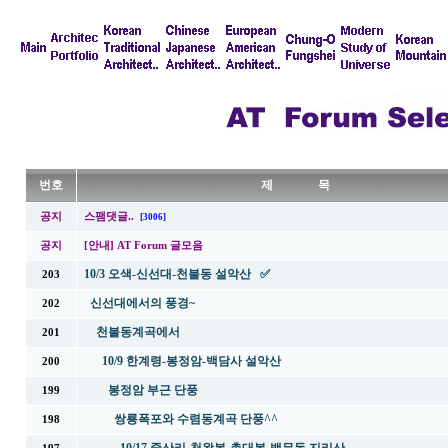
번호
제 목
공지
스팸댓글..
[3006]
공지
[안내] AT Forum 글모음
10/3 오색-신선대-천불동 설악산 ✅
203
신선대에서의 풍경~
202
천불동계곡에서
201
10/9 한계령-봉정암-백담사 설악산
200
봉정암 부근 단풍
199
쌍룡폭포와 수렴동계곡 단풍^^
198