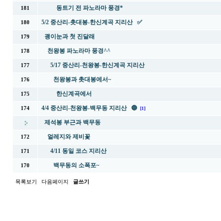
동트기 전 파노라마 풍경*
181
5/2 중산리-촛대봉-한신계곡 지리산 ✅
180
괭이눈과 첫 진달래
179
천왕봉 파노라마 풍경^^
178
5/17 중산리-천왕봉-한신계곡 지리산
177
천왕봉과 촛대봉에서~
176
한신계곡에서
175
4/4 중산리-천왕봉-백무동 지리산 🔵
174
[1]
제석봉 부근과 백무동
얼레지와 제비꽃
172
4/11 동일 코스 지리산
171
백무동의 소폭포~
170
목록보기
다음페이지
글쓰기