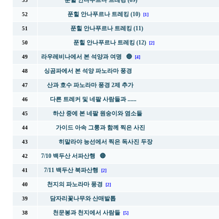
푼힐 안나푸르나 트레킹 (09)
53
푼힐 안나푸르나 트레킹 (10)
52
[1]
푼힐 안나푸르나 트레킹 (11)
51
푼힐 안나푸르나 트레킹 (12)
50
[2]
라우레비나에서 본 석양과 여명 🔵
49
[4]
싱곰파에서 본 석양 파노라마 풍경
48
산과 호수 파노라마 풍경 2제 추가
47
다른 트레커 및 네팔 사람들과 ......
46
하산 중에 본 네팔 원숭이와 염소들
45
가이드 아속 그룽과 함께 찍은 사진
44
히말라야 능선에서 찍은 독사진 두장
43
7/10 백두산 서파산행 🔴
42
7/11 백두산 북파산행
41
[2]
천지의 파노라마 풍경
40
[2]
담자리꽃나무와 산매발톱
39
천문봉과 천지에서 사람들
38
[5]