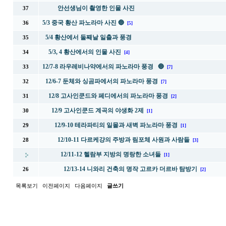
안선생님이 촬영한 인물 사진
37
5/3 중국 황산 파노라마 사진 🔵
36
[5]
5/4 황산에서 둘째날 일출과 풍경
35
5/3, 4 황산에서의 인물 사진
34
[4]
12/7-8 라우레비나약에서의 파노라마 풍경 🔵
33
[7]
12/6-7 둔체와 싱곰파에서의 파노라마 풍경
32
[7]
12/8 고사인쿤드와 페디에서의 파노라마 풍경
31
[2]
12/9 고사인쿤드 계곡의 야생화 2제
30
[1]
12/9-10 테라파티의 일몰과 새벽 파노라마 풍경
29
[1]
12/10-11 다르케걍의 주방과 림포체 사원과 사람들
28
[3]
12/11-12 헬람부 지방의 명랑한 소녀들
[1]
12/13-14 니와리 건축의 명작 고르카 더르바 탐방기
26
[2]
목록보기
이전페이지
다음페이지
글쓰기