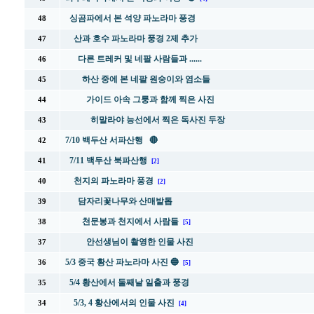
싱곰파에서 본 석양 파노라마 풍경
48
산과 호수 파노라마 풍경 2제 추가
47
다른 트레커 및 네팔 사람들과 ......
46
하산 중에 본 네팔 원숭이와 염소들
45
가이드 아속 그룽과 함께 찍은 사진
44
히말라야 능선에서 찍은 독사진 두장
43
7/10 백두산 서파산행 🔴
42
7/11 백두산 북파산행
41
[2]
천지의 파노라마 풍경
40
[2]
담자리꽃나무와 산매발톱
39
천문봉과 천지에서 사람들
38
[5]
안선생님이 촬영한 인물 사진
37
5/3 중국 황산 파노라마 사진 🔵
36
[5]
5/4 황산에서 둘째날 일출과 풍경
35
5/3, 4 황산에서의 인물 사진
34
[4]