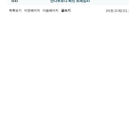
안나푸르나 써킷 트레킹43
1143
목록보기
이전페이지
다음페이지
글쓰기
[이전 21개]
[1]
..