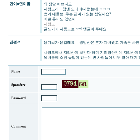
민이n연이맘
와 정말 예쁘다요.
사량도라... 첨엔 오타려니 했는데 ㅋㅋㅋ
뱀과 대들보. 무슨 관계가 있는 섬일까요?
예쁜 홈피도 있던데...
사량도
글쓰기가 자동으로 html 맹글어 주네요.
김관석
용기씨가 묻길래요 ... 왕방산은 혼자 다녀왔고 가족은 사진
사량도에서 지리산이 보인다 하며 지리망산인데 지리산이
옥녀봉에 소원 돌탑이 있는데 빈 사람들이 너무 많아 대기 
Name
Spamfree
Password
Comment