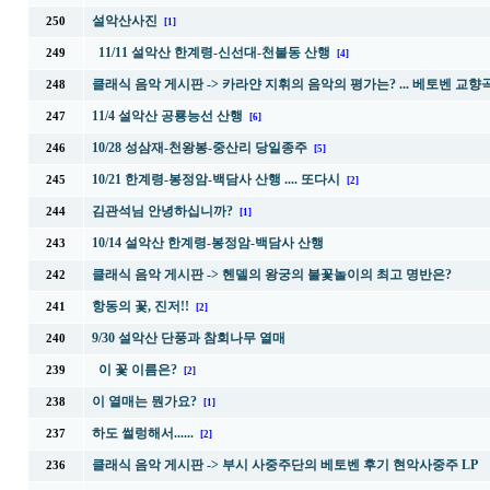
설악산사진
250
[1]
11/11 설악산 한계령-신선대-천불동 산행
249
[4]
클래식 음악 게시판 ->
카라얀 지휘의 음악의 평가는? ... 베토벤 교향곡
248
11/4 설악산 공룡능선 산행
247
[6]
10/28 성삼재-천왕봉-중산리 당일종주
246
[5]
10/21 한계령-봉정암-백담사 산행 .... 또다시
245
[2]
김관석님 안녕하십니까?
244
[1]
10/14 설악산 한계령-봉정암-백담사 산행
243
클래식 음악 게시판 ->
헨델의 왕궁의 불꽃놀이의 최고 명반은?
242
항동의 꽃, 진저!!
241
[2]
9/30 설악산 단풍과 참회나무 열매
240
이 꽃 이름은?
239
[2]
이 열매는 뭔가요?
238
[1]
하도 썰렁해서......
237
[2]
클래식 음악 게시판 ->
부시 사중주단의 베토벤 후기 현악사중주 LP
236