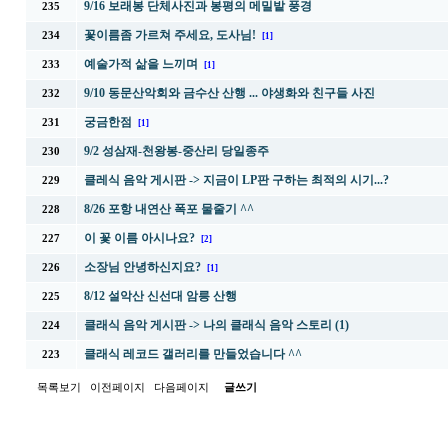
9/16 보래봉 단체사진과 봉평의 메밀밭 풍경
235
꽃이름좀 가르쳐 주세요, 도사님!
234
[1]
예술가적 삶을 느끼며
233
[1]
9/10 동문산악회와 금수산 산행 ... 야생화와 친구들 사진
232
궁금한점
231
[1]
9/2 성삼재-천왕봉-중산리 당일종주
230
클레식 음악 게시판 -> 지금이 LP판 구하는 최적의 시기...?
229
8/26 포항 내연산 폭포 물줄기 ^^
228
이 꽃 이름 아시나요?
227
[2]
소장님 안녕하신지요?
226
[1]
8/12 설악산 신선대 암릉 산행
225
클래식 음악 게시판 -> 나의 클래식 음악 스토리 (1)
224
클래식 레코드 갤러리를 만들었습니다 ^^
223
목록보기
이전페이지
다음페이지
글쓰기