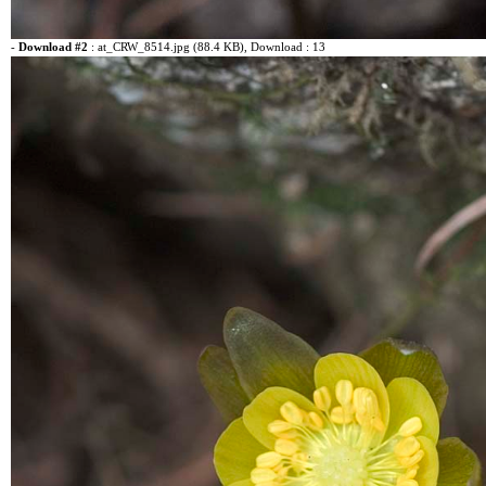
-
Download #2
:
at_CRW_8514.jpg (88.4 KB)
, Download : 13