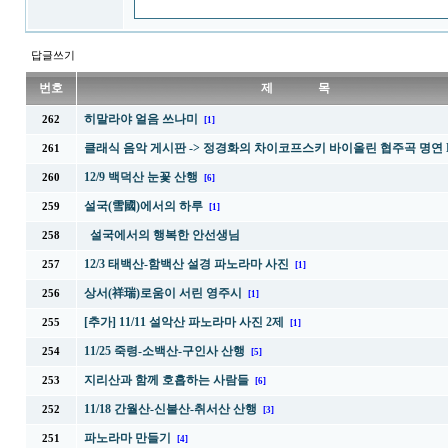
답글쓰기
번호
제 목
히말라야 얼음 쓰나미
262
[1]
클래식 음악 게시판 -> 정경화의 차이코프스키 바이올린 협주곡 명연 
261
12/9 백덕산 눈꽃 산행
260
[6]
설국(雪國)에서의 하루
259
[1]
설국에서의 행복한 안선생님
258
12/3 태백산-함백산 설경 파노라마 사진
257
[1]
상서(祥瑞)로움이 서린 영주시
256
[1]
[추가] 11/11 설악산 파노라마 사진 2제
255
[1]
11/25 죽령-소백산-구인사 산행
254
[5]
지리산과 함께 호흡하는 사람들
253
[6]
11/18 간월산-신불산-취서산 산행
252
[3]
파노라마 만들기
251
[4]