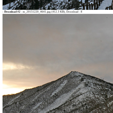
-
Download #2
:
m_20151220_4641.jpg (412.3 KB)
, Download : 8