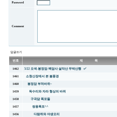
Password
Comment
답글쓰기
번호
제 목
5/22 오색-봉정암-백담사 설악산 무박산행 ✅
1462
소청산장에서 본 봄풍경
1461
봉정암 부처바위~
1460
독수리와 자라 형상의 바위
1459
구곡담 폭포들
1458
쌍용폭포^^
1457
다람쥐와 야생오리
1456