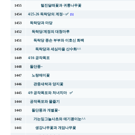
털진달래꽃과 귀룽나무꽃
1455
4/25-26 독락당의 계정~ ✅
1454
[5]
독락당과 마당
1453
독락당/계정의 대청마루
1452
독락당 종손 부부와 이호신 화백
1451
독락당과 세심마을 산수화^^
1450
4/16 공작폭포
1449
돌단풍~
1448
노랑매미꽃
1447
관중새싹과 양지꽃
1446
4/9 공작폭포와 처녀치마 ✅
1445
공작폭포와 물줄기
1444
돌단풍과 개별꽃~
1443
가는잎그늘사초와 애기괭이눈^^
1442
생강나무꽃과 개암나무꽃
1441