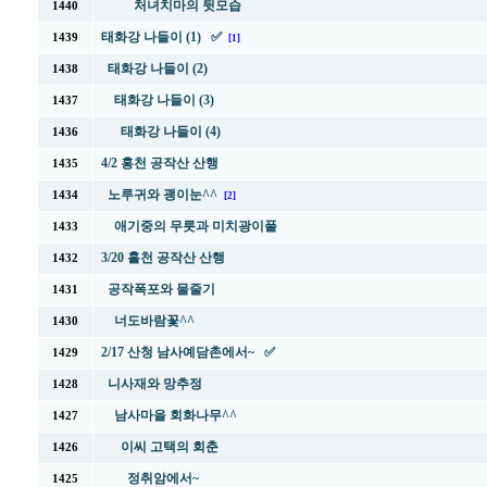
처녀치마의 뒷모습
1440
태화강 나들이 (1) ✅
1439
[1]
태화강 나들이 (2)
1438
태화강 나들이 (3)
1437
태화강 나들이 (4)
1436
4/2 홍천 공작산 산행
1435
노루귀와 괭이눈^^
1434
[2]
애기중의 무릇과 미치광이풀
1433
3/20 홀천 공작산 산행
1432
공작폭포와 물줄기
1431
너도바람꽃^^
1430
2/17 산청 남사예담촌에서~ ✅
1429
니사재와 망추정
1428
남사마을 회화나무^^
1427
이씨 고택의 회춘
1426
정취암에서~
1425