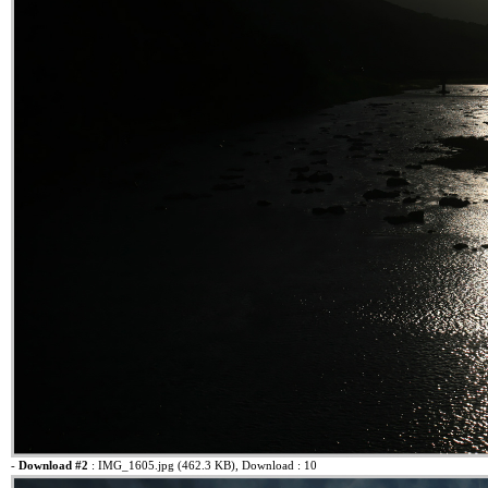
-
Download #2
:
IMG_1605.jpg (462.3 KB)
, Download : 10