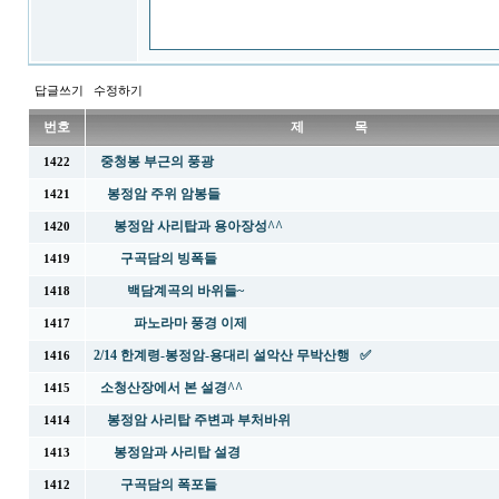
답글쓰기
수정하기
번호
제 목
중청봉 부근의 풍광
1422
봉정암 주위 암봉들
1421
봉정암 사리탑과 용아장성^^
1420
구곡담의 빙폭들
1419
백담계곡의 바위들~
1418
파노라마 풍경 이제
1417
2/14 한계령-봉정암-용대리 설악산 무박산행 ✅
1416
소청산장에서 본 설경^^
1415
봉정암 사리탑 주변과 부처바위
1414
봉정암과 사리탑 설경
1413
구곡담의 폭포들
1412