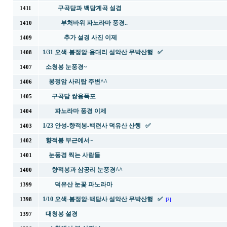
구곡담과 백담계곡 설경
1411
부처바위 파노라마 풍경..
1410
추가 설경 사진 이제
1409
1/31 오색-봉정암-용대리 설악산 무박산행 ✅
1408
소청봉 눈풍경~
1407
봉정암 사리탑 주변^^
1406
구곡담 쌍용폭포
1405
파노라마 풍경 이제
1404
1/23 안성-향적봉-백련사 덕유산 산행 ✅
1403
향적봉 부근에서~
1402
눈풍경 찍는 사람들
1401
향적봉과 삼공리 눈풍경^^
1400
덕유산 눈꽃 파노라마
1399
1/10 오색-봉정암-백담사 설악산 무박산행 ✅
1398
[2]
대청봉 설경
1397