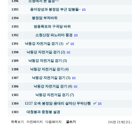
소청에서 본 설경^^
1396
용아장성과 봉정암 부근 암봉들~
1395
[2]
봉정암 부처바위
1394
쌍용폭포와 구곡담 바위
1393
소청산장 파노라마 풍경
1392
[2]
낙동강 자전거길 걷기 (1) ✅
1391
[2]
낙동강 자전거길 걷기 (2)
1390
[1]
낙동강 자전거길 걷기 (3)
1389
낙동강 자전거길 걷기 (4)
1388
낙동강 자전거길 걷기 (5)
1387
[2]
낙동강 자전거길 걷기 (6)
1386
[1]
낙동강 자전거길 걷기 (7)
1385
12/27 오색-봉정암-용대리 설악산 무박산행 ✅
1384
[2]
대청봉과 중청봉 설경
1383
목록보기
이전페이지
다음페이지
글쓰기
[이전 21개]
[1]
..