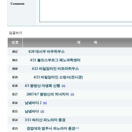
Comment
답글쓰기
번호
제 목
4/20 데사우 바우하우스
862
4/21 볼프스부르그 페노과학센터
861
4/22 바일암라인 비트라하우스
860
4/23 바일암라인 소방서(전시관)
859
4/3 왕방산 야생화 산행
858
[5]
2007/4/7 왕방산의 처녀치마
857
[1]
남녘바다 2
856
[1]
남녘바다
855
[2]
3/13 속리산 파노라마 풍경
854
경업대와 법주사 파노라마 풍경^^
853