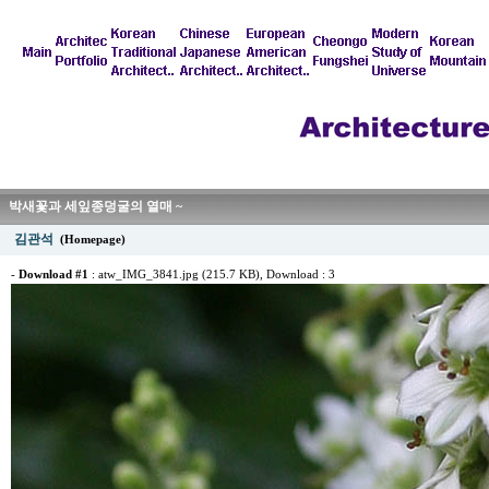
박새꽃과 세잎종덩굴의 열매 ~
김관석
(Homepage)
-
Download #1
:
atw_IMG_3841.jpg (215.7 KB)
, Download : 3