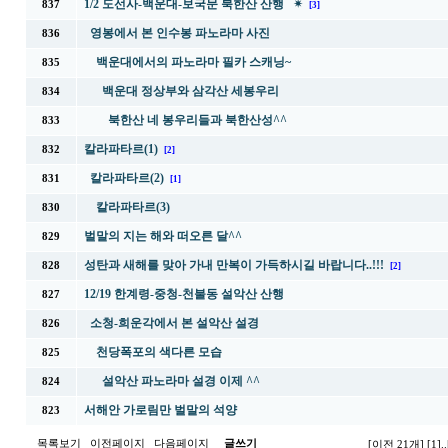
1/2 도선사-백운대-보국문 북한산 산행 ✴
837
[3]
영봉에서 본 인수봉 파노라마 사진
836
백운대에서의 파노라마 필카 스캐닝~
835
백운대 정상부와 삼각산 세봉우리
834
북한산 네 봉우리들과 북한산성^^
833
칼라파타르(1)
832
[2]
칼라파타르(2)
831
[1]
칼라파타르(3)
830
벌말의 지는 해와 떠오른 달^^
829
성탄과 새해를 맞아 가내 만복이 가득하시길 바랍니다..!!!
828
[2]
12/19 한계령-중청-천불동 설악산 산행
827
소청-희운각에서 본 설악산 설경
826
천당폭포의 색다른 모습
825
설악산 파노라마 설경 이제 ^^
824
서해안 가로림만 벌말의 석양
823
목록보기
이전페이지
다음페이지
글쓰기
[이전 21개]
[1]
..