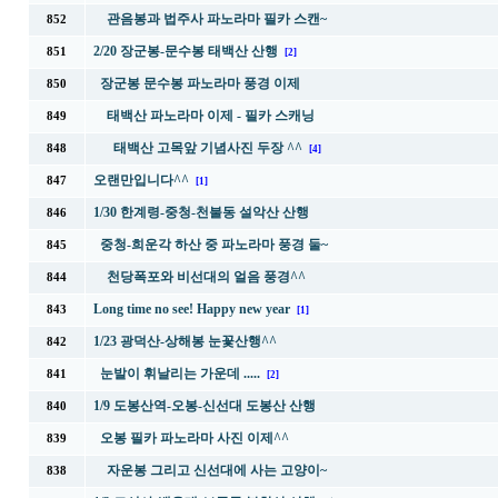
관음봉과 법주사 파노라마 필카 스캔~
852
2/20 장군봉-문수봉 태백산 산행
851
[2]
장군봉 문수봉 파노라마 풍경 이제
850
태백산 파노라마 이제 - 필카 스캐닝
849
태백산 고목앞 기념사진 두장 ^^
848
[4]
오랜만입니다^^
847
[1]
1/30 한계령-중청-천불동 설악산 산행
846
중청-희운각 하산 중 파노라마 풍경 둘~
845
천당폭포와 비선대의 얼음 풍경^^
844
Long time no see! Happy new year
843
[1]
1/23 광덕산-상해봉 눈꽃산행^^
842
눈발이 휘날리는 가운데 .....
841
[2]
1/9 도봉산역-오봉-신선대 도봉산 산행
840
오봉 필카 파노라마 사진 이제^^
839
자운봉 그리고 신선대에 사는 고양이~
838