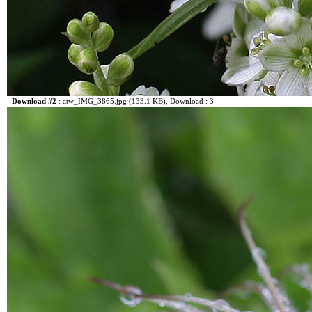
-
Download #2
:
atw_IMG_3865.jpg (133.1 KB)
, Download : 3