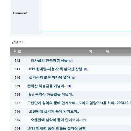
Comment
답글쓰기
번호
제 목
뱀사골의 단풍과 계곡물
542
[1]
10/19 한계령-대청-오색 설악산 산행
541
[4]
설악산의 붉은 마가목 열매
540
[5]
관악산 하늘길을 거닐며..
539
[3]
[re] 관악산 하늘길을 거닐며..
538
오랜만에 설악의 품에 안겨보며.. 그리고 알탕(^^)을 하며.. 2008.10.1
537
오랜만에 설악의 품에 안겨보며..
536
오랜만에 설악의 품에 안겨보며..
535
[2]
10/11 한계령-중청-천불동 설악산 산행
534