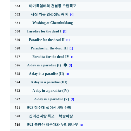
마가목열매와 천불동 오련폭포
533
사진 찍는 안선생님과 저
532
[4]
Washing at Cheonbuldong
531
Paradise for the dead I
530
[3]
Paradise for the dead II
529
[1]
Paradise for the dead III
528
[1]
Paradise for the dead IV
527
[3]
A day in a paradise (I) 🔵
526
[1]
A day in a paradise (II)
525
[1]
A day in a paradise (III)
524
A day in a paradise (IV)
523
A day in a paradise (V)
522
[4]
9/28 장수대-십이선녀탕 산행
521
십이선녀탕 폭포 ... 복숭아탕
520
9/21 북한산 백운대와 누리장나무
519
[2]