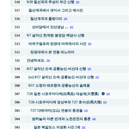
9/20 칠선계곡 추성리 부근 산행
518
[2]
칠선계곡에서 셋이서 그리고 제사진
517
칠선계곡과 출렁다리
516
[3]
선비담에서 안선생님 ....
515
[2]
9/7 설악산 한계령-봉정암-백담사 산행
514
바위구절초와 망경대 바위에서의 사진
513
[2]
망경대에서 본 연봉 파노라마
512
안녕하세요.
511
[3]
8/17 설악산 오색-공룡능선-비선대 산행
510
[2]
[re] 8/17 설악산 오색-공룡능선-비선대 산행
509
[1]
8/17 소청의 배초향과 공룡능선의 솔체꽃
508
7/26 일본 시로우마다케(白馬岳) 대설계(大雪溪) 🔵
507
[5]
7/26 시로우마다케 정상부와 7/27 호수(白馬大湖)
506
[2]
7/27 다테야마(立山) 연봉의 풍경들
505
[3]
밤하늘의 마른 번개와 노천온천의 황혼
504
[4]
일본 북알프스 자생화 사진 2제
503
[2]