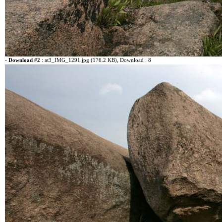
-
Download #2
:
at3_IMG_1291.jpg (176.2 KB)
, Download : 8