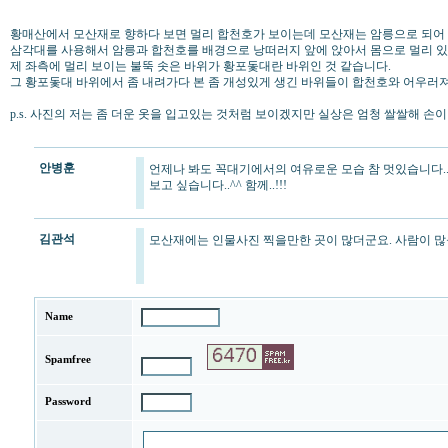
황매산에서 모산재로 향하다 보면 멀리 합천호가 보이는데 모산재는 암릉으로 되어
삼각대를 사용해서 암릉과 합천호를 배경으로 낭떠러지 앞에 앉아서 몸으로 멀리 
제 좌측에 멀리 보이는 불뚝 솟은 바위가 황포돛대란 바위인 것 같습니다.
그 황포돛대 바위에서 좀 내려가다 본 좀 개성있게 생긴 바위들이 합천호와 어우러져
p.s. 사진의 저는 좀 더운 옷을 입고있는 것처럼 보이겠지만 실상은 엄청 쌀쌀해 손
안병훈
언제나 봐도 꼭대기에서의 여유로운 모습 참 멋있습니다..
보고 싶습니다..^^ 함께..!!!
김관석
모산재에는 인물사진 찍을만한 곳이 많더군요. 사람이 많
Name
Spamfree
Password