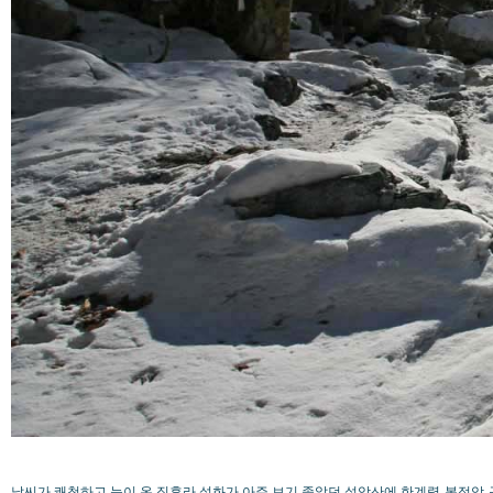
날씨가 쾌청하고 눈이 온 직후라 설화가 아주 보기 좋았던 설악산에 한계령-봉정암