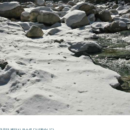
-구곡담-백담사 코스로 다녀왔습니다.