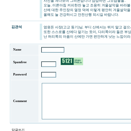
사진을 쳐다보며 그려본답니다 삼삼하던 그모습들을..
오늘..이른아침 커피한잔 놓고 조용히 겨울설악을 바라볼
산에 대한 주인장의 열정 덕에 이렇게 평안히 겨울설악을 
올해도 늘 건강하시고 안전산행 되시길 바랍니다.
김관석
염원돈 사장(고교 동기)님. 부디 산에서는 뛰지 말고 걸으시
또한 스스로를 산에다 맡기는 듯이, 다리쪽이라 들은 부상을
난 허리쪽의 아픔이 산에만 가면 편안하게 낫는 느낌이라
Name
Spamfree
Password
Comment
답글쓰기