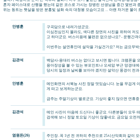
혼자 페이스대로 산행을 했는데 같은 코스로 가시는 장병린 선생님을 중간 몇번과
위는 동트는 햇살을 받은 분홍빛 설화 속의 대청봉 모습이고요 ... 아랜 차거운 물
안병훈
구곡담으로 내려가셨군요.
이심전심인지 몰라도, 색다른 장면의 사진을 위하여 저
고 하더군요. 버스이용에 불편은 없으셨나요? - 운행간격이 
이번주는 설연휴인데 설악을 가실건가요? 저는 금요무박으로
김관석
백담사-용대리 버스는 없다고 보시면 됩니다. 크램폰을 
용아장성을 볼 수 있는 뷰포인트나 오세암 부근 망경대에
당시의 일정과 날씨를 보아야 겠지만 설악산 풍경이 전과
안병훈
메인화면의 서북능 사진 정말 멋있습니다. 눈을 무겁게 이
게 떠고 보게하는군요.
금주는 주말기상이 별로군요. 기상이 좋지 않으면 연휴중 
김관석
메인 사진이 마음에 드신다니 좋군요. 다른분들이 모두 
검색해 보니 정말 토요일 기상이 않좋네요. 금요일 오전
염원돈(26)
주인장..꼭 1년 전 귀하의 추천으로 25시산악회와 같이 