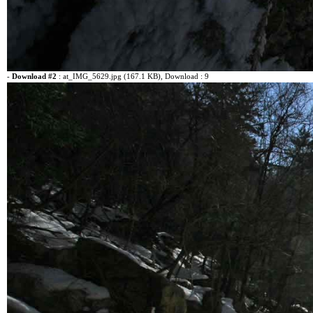
-
Download #2
:
at_IMG_5629.jpg (167.1 KB)
, Download : 9