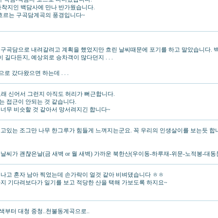
 종착지인 백담사에 만나 반가웠습니다.
이 흐르는 구곡담계곡의 풍경입니다~
도 구곡담으로 내려갈려고 계획을 했었지만 흐린 날씨때문에 포기를 하고 말았습니다.
길다든지, 예상외로 승차객이 많다던지 . . .
 갔다왔으면 하는데 . . .
오래 신어서 그런지 아직도 허리가 뻐근합니다.
는 접근이 안되는 것 같습니다.
 너무 비슷할 것 같아서 망서려지긴 합니다~
고있는 조그만 나무 한그루가 힘들게 느껴지는군요. 꼭 우리의 인생살이를 보는듯 합니다.
날씨가 괜챦은날(금 새벽 or 월 새벽) 가까운 북한산(우이동-하루재-위문-노적봉-대동
떠나고 혼자 남아 찍었는데 손가락이 얼것 같아 비벼댔습니다 ㅎㅎ
까지 기다려보다가 일기를 보고 적당한 산을 택해 가보도록 하지요~
오색부터 대청 중청..천불동계곡으로..