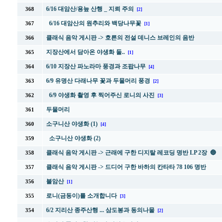
6/16 대암산/용늪 산행 _ 지뢰 주의
368
[2]
6/16 대암산의 원추리와 백당나무꽃
367
[1]
클래식 음악 게시판 ->
호른의 전설 데니스 브레인의 음반
366
지장산에서 담아온 야생화 둘..
365
[1]
6/10 지장산 파노라마 풍경과 조팝나무
364
[4]
6/9 유명산 다래나무 꽃과 두물머리 풍경
363
[2]
6/9 야생화 촬영 후 찍어주신 로니의 사진
362
[3]
두물머리
361
소구니산 야생화 (1)
360
[4]
소구니산 야생화 (2)
359
클래식 음악 게시판 -> 근래에 구한 디지탈 레코딩 명반 LP 2장 🔵
358
클래식 음악 게시판 -> 드디어 구한 바하의 칸타타 78 106 명반
357
불암산
356
[1]
로니(금동이)를 소개합니다
355
[3]
6/2 지리산 종주산행 ... 삼도봉과 동의나물
354
[2]