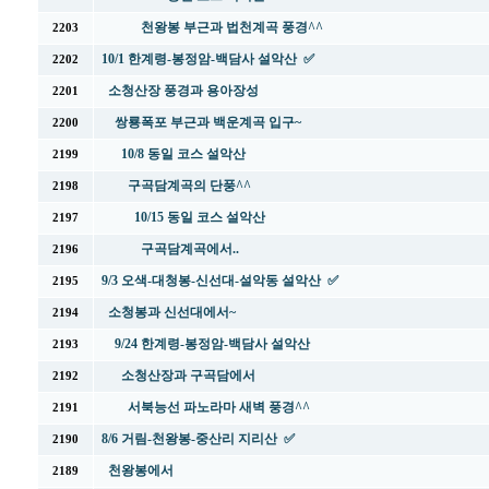
천왕봉 부근과 법천계곡 풍경^^
2203
10/1 한계령-봉정암-백담사 설악산 ✅
2202
소청산장 풍경과 용아장성
2201
쌍룡폭포 부근과 백운계곡 입구~
2200
10/8 동일 코스 설악산
2199
구곡담계곡의 단풍^^
2198
10/15 동일 코스 설악산
2197
구곡담계곡에서..
2196
9/3 오색-대청봉-신선대-설악동 설악산 ✅
2195
소청봉과 신선대에서~
2194
9/24 한계령-봉정암-백담사 설악산
2193
소청산장과 구곡담에서
2192
서북능선 파노라마 새벽 풍경^^
2191
8/6 거림-천왕봉-중산리 지리산 ✅
2190
천왕봉에서
2189