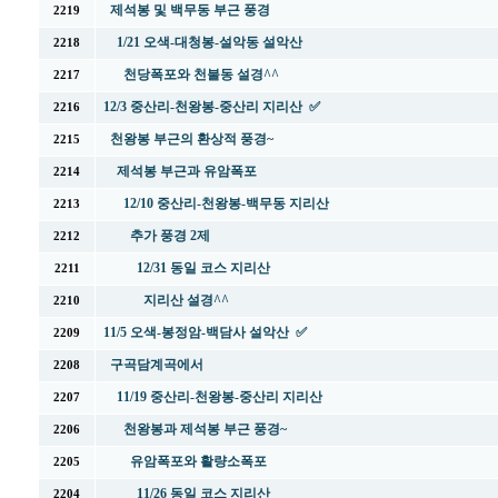
제석봉 및 백무동 부근 풍경
2219
1/21 오색-대청봉-설악동 설악산
2218
천당폭포와 천불동 설경^^
2217
12/3 중산리-천왕봉-중산리 지리산 ✅
2216
천왕봉 부근의 환상적 풍경~
2215
제석봉 부근과 유암폭포
2214
12/10 중산리-천왕봉-백무동 지리산
2213
추가 풍경 2제
2212
12/31 동일 코스 지리산
2211
지리산 설경^^
2210
11/5 오색-봉정암-백담사 설악산 ✅
2209
구곡담계곡에서
2208
11/19 중산리-천왕봉-중산리 지리산
2207
천왕봉과 제석봉 부근 풍경~
2206
유암폭포와 활량소폭포
2205
11/26 동일 코스 지리산
2204