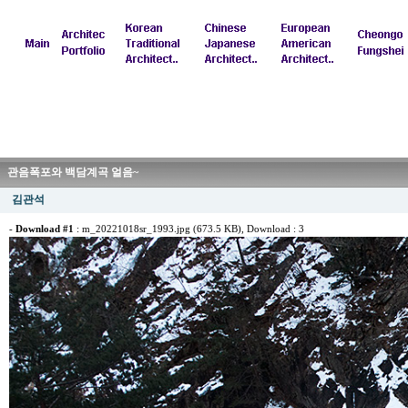
관음폭포와 백담계곡 얼음~
김관석
-
Download #1
:
m_20221018sr_1993.jpg (673.5 KB)
, Download : 3