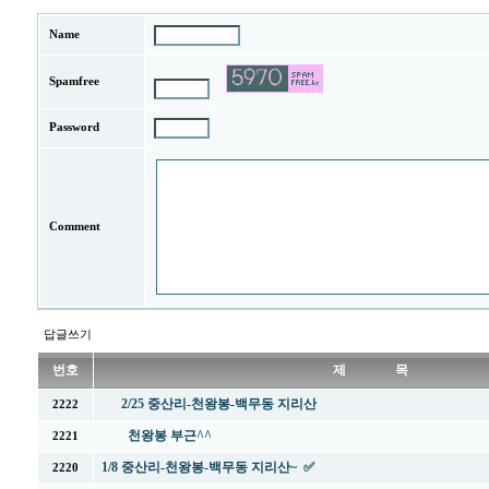
Name
Spamfree
Password
Comment
답글쓰기
번호
제 목
2/25 중산리-천왕봉-백무동 지리산
2222
천왕봉 부근^^
2221
1/8 중산리-천왕봉-백무동 지리산~ ✅
2220