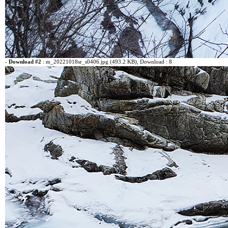
-
Download #2
:
m_20221018sr_s0406.jpg (493.2 KB)
, Download : 8