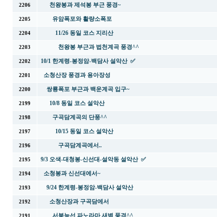
천왕봉과 제석봉 부근 풍경~
2206
유암폭포와 활량소폭포
2205
11/26 동일 코스 지리산
2204
천왕봉 부근과 법천계곡 풍경^^
2203
10/1 한계령-봉정암-백담사 설악산 ✅
2202
소청산장 풍경과 용아장성
2201
쌍룡폭포 부근과 백운계곡 입구~
2200
10/8 동일 코스 설악산
2199
구곡담계곡의 단풍^^
2198
10/15 동일 코스 설악산
2197
구곡담계곡에서..
2196
9/3 오색-대청봉-신선대-설악동 설악산 ✅
2195
소청봉과 신선대에서~
2194
9/24 한계령-봉정암-백담사 설악산
2193
소청산장과 구곡담에서
2192
서북능선 파노라마 새벽 풍경^^
2191