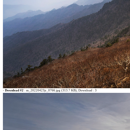
-
Download #2
:
m_20220423jr_0766.jpg (313.7 KB)
, Download : 3