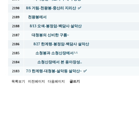
8/6 거림-천왕봉-중산리 지리산 ✅
2190
천왕봉에서
2189
8/13 오색-봉정암-백담사 설악산
2188
대청봉의 신비한 구름~
2187
8/27 한계령-봉정암-백담사 설악산
2186
소청봉과 소청산장에서^^
2185
소청산장에서 본 용아장성..
2184
7/3 한계령-대청봉-설악동 설악산~ ✅
2183
목록보기
이전페이지
다음페이지
글쓰기