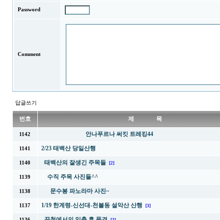
Password
Comment
답글쓰기
번호
제 목
안나푸르나 써킷 트레킹44
1142
2/23 태백산 당일산행
1141
태백산의 잘생긴 주목들
1140
[2]
수직 주목 사진들^^
1139
문수봉 파노라마 사진~
1138
1/19 한계령-신선대-천불동 설악산 산행
1137
[3]
끝청에서의 일출 후 풍경
1136