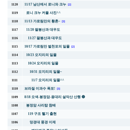
11/17 남산에서 로니와 크누
1120
[2]
로니 크누 커플 사진^^
1119
11/13 가로림만의 황혼~
1118
[3]
11/20 팔봉산과 대우도
1117
11/27 팔봉산과 대우도
1116
10/17 가로림만 벌천포의 일몰
1115
[2]
10/23 오지리의 일몰
1114
10/24 오지리의 일몰
1113
10/31 오지리의 일몰~
1112
11/7 오지리의 일몰^^
1111
브라질 이과수 폭포!
1110
[3]
8/18 오색-봉정암-용대리 설악산 산행 🔵
1109
봉정암 사리탑 참배
1108
119 구조 헬기 출현
1107
망경대 풍경 이제
1106