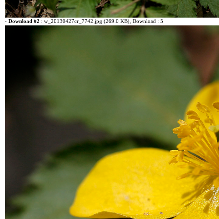
-
Download #2
:
w_20130427cr_7742.jpg (269.0 KB)
, Download : 5