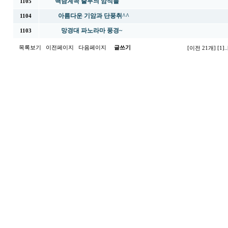
백담계곡 줄무늬 암석들
1105
아름다운 기암과 단풍취^^
1104
망경대 파노라마 풍경~
1103
목록보기
이전페이지
다음페이지
글쓰기
[이전 21개]
[1]
..