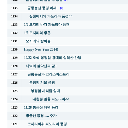
[2]
공룡능선 풍경 이제~
1135
[2]
끝청에서의 파노라마 풍경^^
1134
1/9 오지리 바다 파노라마 풍경
1133
1/2 오지리의 황혼
1132
오지리의 밤하늘
1131
Happy New Year 2014!
1130
12/22 오색-봉정암-용대리 설악산 산행
1129
새벽의 설악산과 달~
1128
공룡능선과 크리스마스트리
1127
봉정암 겨울 풍경
1126
봉정암 사리탑 일대
1125
대청봉 일출 파노라마^^
1124
11/28 황금산 해변 풍경
1123
황금산 풍경 ..... 추가
1122
코끼리바위 파노라마 풍경
1121